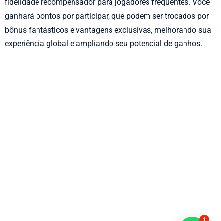
fidelidade recompensador para jogadores frequentes. Você
ganhará pontos por participar, que podem ser trocados por
bônus fantásticos e vantagens exclusivas, melhorando sua
experiência global e ampliando seu potencial de ganhos.
1