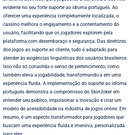
evidente no seu forte suporte ao idioma português. Ao
oferecer uma experiência completamente localizada, o
cassino melhora o engajamento e a contentamento do
usuário, facilitando que os jogadores explorem pela
plataforma com desembaraço e segurança. Das diretrizes
dos jogos ao suporte ao cliente, tudo é adaptado para
atender às exigências linguísticas dos usuários brasileiros.
Isso não só consolida o senso de pertencimento, como
também eleva a jogabilidade, transformando-a em uma
experiência fluida. A implementação do suporte ao idioma
português demonstra a compromisso do SkinJoker em
entender seu público, impulsionar a inovação e criar um
modelo de acessibilidade na indústria de jogos online. Em
resumo, é um aspecto transformador para jogadores que
buscam uma experiência fluida e imersiva, personalizada
para eles.