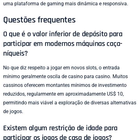
uma plataforma de gaming mais dinâmica e responsiva.
Questões frequentes
O que é o valor inferior de depósito para
participar em modernos máquinas caça-
níqueis?
No que diz respeito a jogar em novos slots, o entrada
mínimo geralmente oscila de casino para casino. Muitos
cassinos oferecem montantes mínimos de investimento
reduzidos, regularmente em aproximadamente US$ 10,
permitindo mais viável a exploração de diversas alternativas
de jogos.
Existem algum restrição de idade para
participar os jogos de casa de jogos?