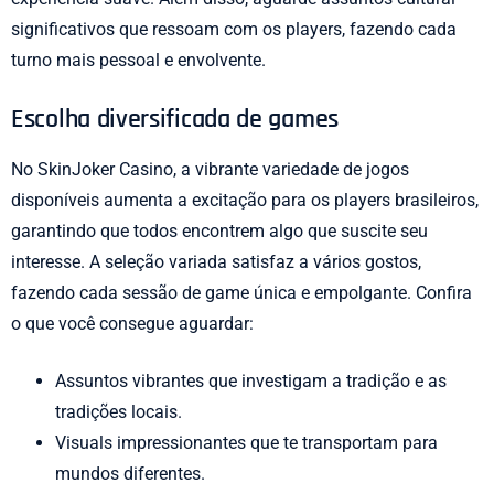
significativos que ressoam com os players, fazendo cada
turno mais pessoal e envolvente.
Escolha diversificada de games
No SkinJoker Casino, a vibrante variedade de jogos
disponíveis aumenta a excitação para os players brasileiros,
garantindo que todos encontrem algo que suscite seu
interesse. A seleção variada satisfaz a vários gostos,
fazendo cada sessão de game única e empolgante. Confira
o que você consegue aguardar:
Assuntos vibrantes que investigam a tradição e as
tradições locais.
Visuals impressionantes que te transportam para
mundos diferentes.