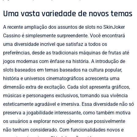
Uma vasta variedade de novos temas
A recente ampliação dos assuntos de slots no SkinJoker
Cassino é simplesmente surpreendente. Você encontrará
uma diversidade incrível que satisfaz a todos os
preferências, desde as tradicionais máquinas de frutas até
jogos modernas com ênfase na história. A introdução de
slots baseados em temas baseados na cultura popular,
história e universos cinematográficos acrescenta uma
dimensão extra de excitação. Cada slot apresenta gráficos,
músicas e personagens exclusivos, tornando sua vivência
esteticamente agradável e imersiva. Essa diversidade não só
preserva a jogabilidade interessante, como também motiva
os usuários a explorar novos gêneros que possivelmente
não tenham considerado. Com funcionalidades novos e