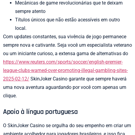
Mecânicas de game revolucionárias que te deixam
sempre atento
Títulos únicos que não estão acessíveis em outro
local.
Com updates constantes, sua vivência de jogo permanece
sempre nova e cativante. Seja você um especialista veterano
ou um iniciante curioso, a extensa gama de alternativas do
https://www.reuters.com/sports/soccer/english-premier-
league-clubs-warned-over-promoting-illegal-gambling-sites-
2025-02-12/
SkinJoker Casino garante que sempre haverá
uma nova aventura aguardando por você com apenas um
clique.
Apoio à língua portuguesa
O SkinJoker Casino se orgulha do seu empenho em criar um
ambiente acolhedor para jogadores brasileiros, e isso fica