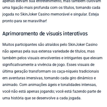
apenas elevam sua entretenimento, mas também cultivam
uma ligação mais profunda com os títulos, tornando cada
jogada no SkinJoker Casino memorável e singular. Esteja
pronto para se maravilhar!
Aprimoramento de visuais interativos
Muitos participantes são atraídos pelo SkinJoker Casino
não apenas pela sua extensa variedade de títulos, mas
também pelos visuais envolventes e intrigantes que elevam
significativamente a vivência de jogo. Esses visuais de
última geração transformam os caça-níqueis tradicionais
em aventuras imersivas, tornando cada giro dinâmico e
animado. Com animações ágeis e tonalidades intensas,
você não está apenas jogando; você está fazendo parte de
uma história que se desenvolve a cada jogada.