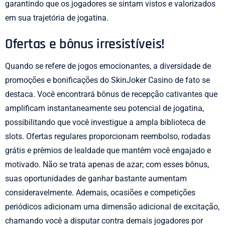
garantindo que os jogadores se sintam vistos e valorizados
em sua trajetória de jogatina.
Ofertas e bônus irresistíveis!
Quando se refere de jogos emocionantes, a diversidade de
promoções e bonificações do SkinJoker Casino de fato se
destaca. Você encontrará bônus de recepção cativantes que
amplificam instantaneamente seu potencial de jogatina,
possibilitando que você investigue a ampla biblioteca de
slots. Ofertas regulares proporcionam reembolso, rodadas
grátis e prêmios de lealdade que mantêm você engajado e
motivado. Não se trata apenas de azar; com esses bônus,
suas oportunidades de ganhar bastante aumentam
consideravelmente. Ademais, ocasiões e competições
periódicos adicionam uma dimensão adicional de excitação,
chamando você a disputar contra demais jogadores por