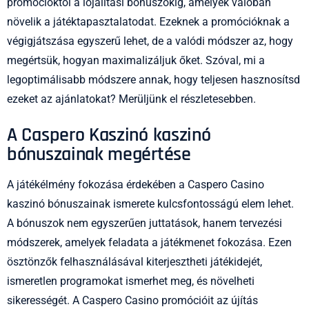
promócióktól a lojalitási bónuszokig, amelyek valóban
növelik a játéktapasztalatodat. Ezeknek a promócióknak a
végigjátszása egyszerű lehet, de a valódi módszer az, hogy
megértsük, hogyan maximalizáljuk őket. Szóval, mi a
legoptimálisabb módszere annak, hogy teljesen hasznosítsd
ezeket az ajánlatokat? Merüljünk el részletesebben.
A Caspero Kaszinó kaszinó
bónuszainak megértése
A játékélmény fokozása érdekében a Caspero Casino
kaszinó bónuszainak ismerete kulcsfontosságú elem lehet.
A bónuszok nem egyszerűen juttatások, hanem tervezési
módszerek, amelyek feladata a játékmenet fokozása. Ezen
ösztönzők felhasználásával kiterjesztheti játékidejét,
ismeretlen programokat ismerhet meg, és növelheti
sikerességét. A Caspero Casino promócióit az újítás