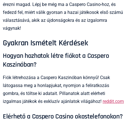
érezni magad. Lépj be még ma a Caspero Casino-hoz, és
fedezd fel, miért válik gyorsan a hazai játékosok első számú
választásává, akik az újdonságokra és az izgalomra
vágynak!
Gyakran Ismételt Kérdések
Hogyan hozhatok létre fiókot a Caspero
Kaszinóban?
Fiók létrehozása a Caspero Kaszinóban könnyű! Csak
látogassa meg a honlapjukat, nyomjon a feliratkozás
gombra, és töltse ki adatait. Pillanatok alatt elérheti
izgalmas játékok és exkluzív ajánlatok világához!
reddit.com
Elérhető a Caspero Casino okostelefonokon?