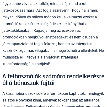
figyelembe véve alakították, mind az új, mind a rutin
játékosok számára. Azt fogja észrevenni, hogy ha ismeri,
milyen időben és milyen módon kell alkalmazni ezeket a
promóciókat, az érdekes fejlődésekhez irányíthat a
játéktaktikájában. Ragadja meg az ezekben az
promóciókban megbúvó lehetőségeket, és nem csupán a
játéktapasztalatát fogja fokozni, hanem az internetes
kaszinók izgalmas világában is megelőzheti a ellenfeleit. Ne
mulassza el – tegye a ajánlatokat stratégiája
kulcsfontosságú alkotójává!
A felhasználók számára rendelkezésre
álló bónuszok fajtái
A kaszinóbónuszok sokféle formákban kaphatók, mindegyik
sajátos előnyöket kínál, amelyek fokozhatják az általános
játékélményt. Felfedezhetsz üdvözlő bónuszokat, amelyek