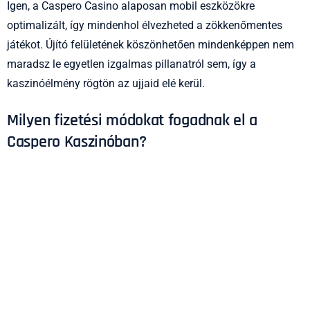
Igen, a Caspero Casino alaposan mobil eszközökre
optimalizált, így mindenhol élvezheted a zökkenőmentes
játékot. Újító felületének köszönhetően mindenképpen nem
maradsz le egyetlen izgalmas pillanatról sem, így a
kaszinóélmény rögtön az ujjaid elé kerül.
Milyen fizetési módokat fogadnak el a
Caspero Kaszinóban?
A Caspero Kaszinóban számos egyszerű fizetési módot
találsz, beleértve a hitelkártyákat, az elektronikus
pénztárcákat és a banki átutalásokat. Ezek a opciók
nemcsak a védelmet garantálják, hanem a játékélményt is
akadálytalanná és élvezetessé teszik.
casino-caspero.org