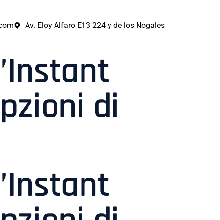
.com
Av. Eloy Alfaro E13 224 y de los Nogales
’Instant
pzioni di
’Instant