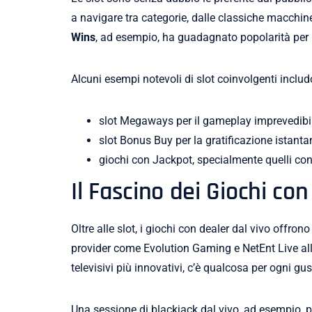
a navigare tra categorie, dalle classiche macchin
Wins
, ad esempio, ha guadagnato popolarità per i
Alcuni esempi notevoli di slot coinvolgenti inclu
slot Megaways per il gameplay imprevedibil
slot Bonus Buy per la gratificazione istant
giochi con Jackpot, specialmente quelli con 
Il Fascino dei Giochi con
Oltre alle slot, i giochi con dealer dal vivo offr
provider come Evolution Gaming e NetEnt Live alla 
televisivi più innovativi, c’è qualcosa per ogni gusto
Una sessione di blackjack dal vivo, ad esempio, p