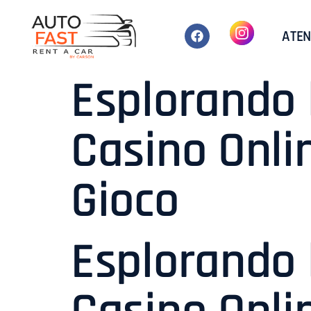
ATEN
Esplorando 
Casino Onlin
Gioco
Esplorando 