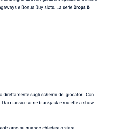
 Megaways e Bonus Buy slots. La serie
Drops &
inò direttamente sugli schermi dei giocatori. Con
i. Dai classici come blackjack e roulette a show
ategizzano su quando chiedere o stare,