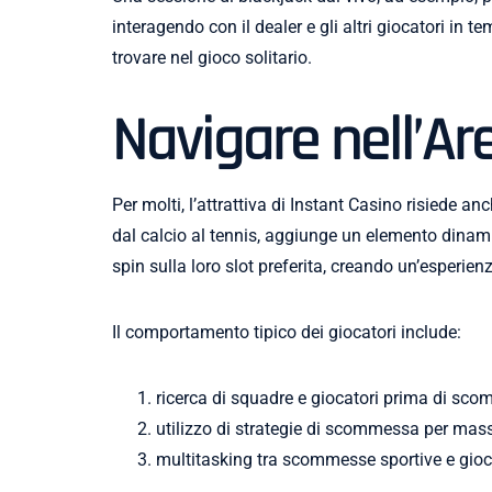
interagendo con il dealer e gli altri giocatori in 
trovare nel gioco solitario.
Navigare nell’A
Per molti, l’attrattiva di Instant Casino risiede
dal calcio al tennis, aggiunge un elemento dinamic
spin sulla loro slot preferita, creando un’esperie
Il comportamento tipico dei giocatori include:
ricerca di squadre e giocatori prima di sco
utilizzo di strategie di scommessa per mass
multitasking tra scommesse sportive e gioc