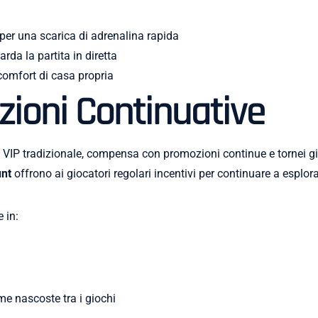
per una scarica di adrenalina rapida
rda la partita in diretta
 comfort di casa propria
zioni Continuative
IP tradizionale, compensa con promozioni continue e tornei gi
unt
offrono ai giocatori regolari incentivi per continuare a esplora
 in:
e nascoste tra i giochi