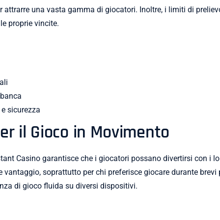
ttrarre una vasta gamma di giocatori. Inoltre, i limiti di prelie
e proprie vincite.
ali
a banca
 e sicurezza
er il Gioco in Movimento
nstant Casino garantisce che i giocatori possano divertirsi con i lo
antaggio, soprattutto per chi preferisce giocare durante brevi
nza di gioco fluida su diversi dispositivi.