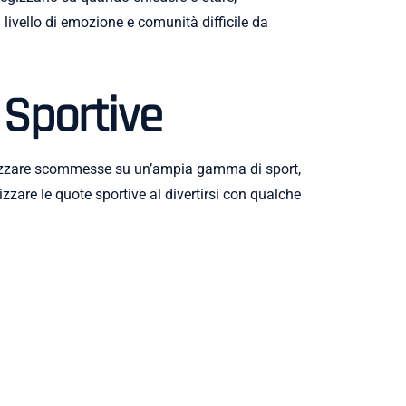
 livello di emozione e comunità difficile da
 Sportive
i piazzare scommesse su un’ampia gamma di sport,
zzare le quote sportive al divertirsi con qualche