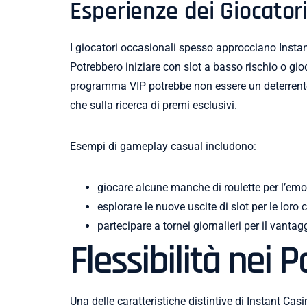
Esperienze dei Giocatori
I giocatori occasionali spesso approcciano Instan
Potrebbero iniziare con slot a basso rischio o g
programma VIP potrebbe non essere un deterrente si
che sulla ricerca di premi esclusivi.
Esempi di gameplay casual includono:
giocare alcune manche di roulette per l’emo
esplorare le nuove uscite di slot per le loro 
partecipare a tornei giornalieri per il vanta
Flessibilità nei 
Una delle caratteristiche distintive di Instant Cas