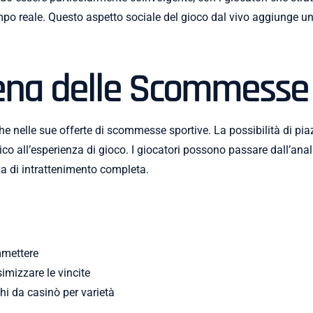
tempo reale. Questo aspetto sociale del gioco dal vivo aggiunge un
rena delle Scommesse
 anche nelle sue offerte di scommesse sportive. La possibilità d
o all’esperienza di gioco. I giocatori possono passare dall’anali
nza di intrattenimento completa.
mmettere
imizzare le vincite
hi da casinò per varietà