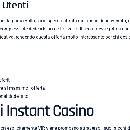
 Utenti
per la prima volta sono spesso attratti dal bonus di benvenuto, 
e complessi, richiedendo un certo livello di scommesse prima c
icativa, rendendo questa offerta molto interessante per chi desi
feriti
re al massimo l’offerta
onalità del sito
 Instant Casino
on esplicitamente VIP, viene promosso attraverso i suoi giochi dal