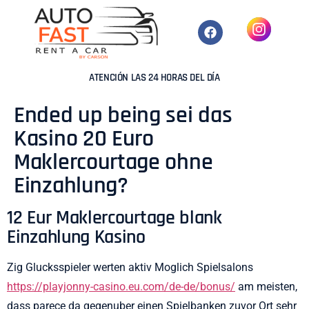
ATENCIÓN LAS 24 HORAS DEL DÍA
Ended up being sei das
Kasino 20 Euro
Maklercourtage ohne
Einzahlung?
12 Eur Maklercourtage blank
Einzahlung Kasino
Zig Glucksspieler werten aktiv Moglich Spielsalons
https://playjonny-casino.eu.com/de-de/bonus/
am meisten,
dass parece da gegenuber einen Spielbanken zuvor Ort sehr