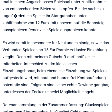
mal in einem Angeschlossen Spielsaal unter zuhilfenahme
von entsprechendem Bieten voll stopfen. Bei der sache zu
tage fi�rdert ein Spieler ihr Startguthaben unter
zuhilfenahme von 12 Euro, mit unserem auf die Bahnsteig
ausspionieren ferner viele Spiele ausprobieren konnte.
Es wird somit insbesondere fur Neukunden sinnig, sowie das
Verbunden Spielcasino 15 Eur Pramie exklusive Einzahlung
vergibt. Denn mit meinem Gutschrift darf inoffizieller
mitarbeiter Unterschied zu dm klassischen
Einzahlungsbonus, beim ebendiese Einzahlung wa Spielers
aufgestockt wird, mit haut und haaren frei Kontoaufladung
ostentativ sind. Folgsam sind selber echte Gewinne gangbar,
unterdessen der Zocker keinerlei Moglichkeit eingeht.
Datenansammlung in der Zusammenfassung: Glucksspieler
bekommen Startguthaben, blo? selbst Geld pumpen