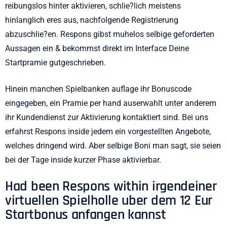
reibungslos hinter aktivieren, schlie?lich meistens
hinlanglich eres aus, nachfolgende Registrierung
abzuschlie?en. Respons gibst muhelos selbige geforderten
Aussagen ein & bekommst direkt im Interface Deine
Startpramie gutgeschrieben.
Hinein manchen Spielbanken auflage ihr Bonuscode
eingegeben, ein Pramie per hand auserwahlt unter anderem
ihr Kundendienst zur Aktivierung kontaktiert sind. Bei uns
erfahrst Respons inside jedem ein vorgestellten Angebote,
welches dringend wird. Aber selbige Boni man sagt, sie seien
bei der Tage inside kurzer Phase aktivierbar.
Had been Respons within irgendeiner
virtuellen Spielholle uber dem 12 Eur
Startbonus anfangen kannst