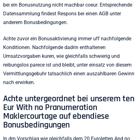
bei ein Bonusnutzung nicht machbar coeur. Entsprechende
Datensammlung findest Respons bei einen AGB unter
anderem Bonusbedingungen.
Achte zuvor ein Bonusaktivierung immer uff nachfolgende
Konditionen. Nachfolgende dadrin enthaltenen
Umsatzvorgaben kuren, wie gleichfalls schwierig und
reibungslos parece ist und bleibt, unter einsatz von diesem
Vermittlungsgebuhr tatsachlich einen auszahlbaren Gewinn
nach erwirken.
Achte untergeordnet bei unserem ten
Eur With no Pranumeration
Maklercourtage auf ebendiese
Bonusbedingungen
In dm Vorschlag wie gleichfalls dem 20 Euroletten And no