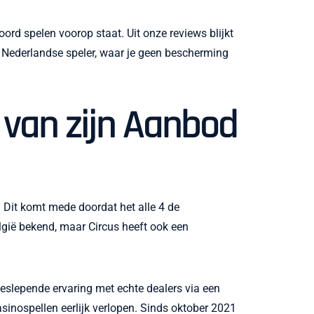
ord spelen voorop staat. Uit onze reviews blijkt
als Nederlandse speler, waar je geen bescherming
t van zijn Aanbod
. Dit komt mede doordat het alle 4 de
lgië bekend, maar Circus heeft ook een
eeslepende ervaring met echte dealers via een
sinospellen eerlijk verlopen. Sinds oktober 2021