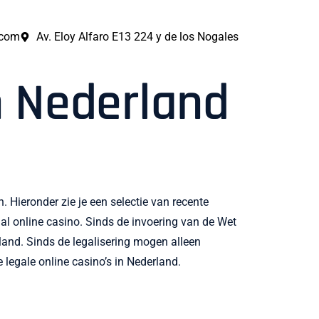
.com
Av. Eloy Alfaro E13 224 y de los Nogales
n Nederland
. Hieronder zie je een selectie van recente
l online casino. Sinds de invoering van de Wet
land. Sinds de legalisering mogen alleen
legale online casino’s in Nederland.