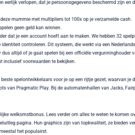
len eerlijk verlopen, dat je persoonsgegevens beschermd zijn en d
t deze mummie met multipliers tot 100x op je verzamelde cash.
 spelen geen geld kan winnen.
onder dat je een account hoeft aan te maken. We hebben 32 spel
dentiteit controleren. Dit systeem, die werkt via een Nederland
 dus altijd of je gaat spelen bij een officiële vergunninghouder 
 inclusief voorwaarden te bekijken.
ste spelontwikkelaars voor je op een rijtje gezet, waarvan je de
 slots van Pragmatic Play. Bij de automatenhallen van Jacks, Fa
elijke welkomstbonus. Lees verder om alles te weten te komen o
luitleg pagina. Hun graphics zijn van topkwaliteit, ze bieden 
 meestal het populairst.