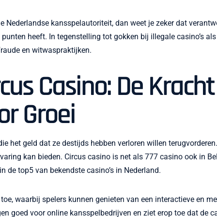
 Nederlandse kansspelautoriteit, dan weet je zeker dat verantwo
 punten heeft. In tegenstelling tot gokken bij illegale casino’s 
fraude en witwaspraktijken.
rcus Casino: De Krach
or Groei
die het geld dat ze destijds hebben verloren willen terugvorderen
varing kan bieden. Circus casino is net als 777 casino ook in Be
in de top5 van bekendste casino’s in Nederland.
 toe, waarbij spelers kunnen genieten van een interactieve en m
 goed voor online kansspelbedrijven en ziet erop toe dat de ca