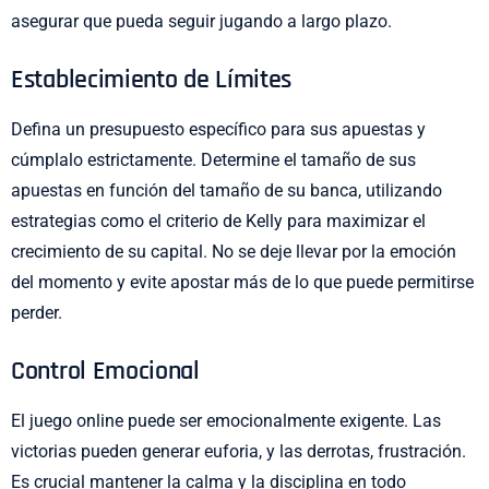
asegurar que pueda seguir jugando a largo plazo.
Establecimiento de Límites
Defina un presupuesto específico para sus apuestas y
cúmplalo estrictamente. Determine el tamaño de sus
apuestas en función del tamaño de su banca, utilizando
estrategias como el criterio de Kelly para maximizar el
crecimiento de su capital. No se deje llevar por la emoción
del momento y evite apostar más de lo que puede permitirse
perder.
Control Emocional
El juego online puede ser emocionalmente exigente. Las
victorias pueden generar euforia, y las derrotas, frustración.
Es crucial mantener la calma y la disciplina en todo