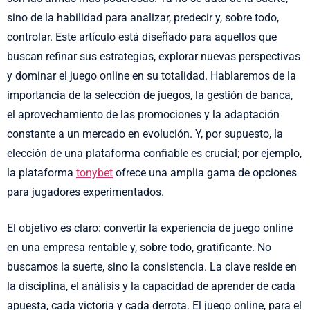
sino de la habilidad para analizar, predecir y, sobre todo,
controlar. Este artículo está diseñado para aquellos que
buscan refinar sus estrategias, explorar nuevas perspectivas
y dominar el juego online en su totalidad. Hablaremos de la
importancia de la selección de juegos, la gestión de banca,
el aprovechamiento de las promociones y la adaptación
constante a un mercado en evolución. Y, por supuesto, la
elección de una plataforma confiable es crucial; por ejemplo,
la plataforma
tonybet
ofrece una amplia gama de opciones
para jugadores experimentados.
El objetivo es claro: convertir la experiencia de juego online
en una empresa rentable y, sobre todo, gratificante. No
buscamos la suerte, sino la consistencia. La clave reside en
la disciplina, el análisis y la capacidad de aprender de cada
apuesta, cada victoria y cada derrota. El juego online, para el