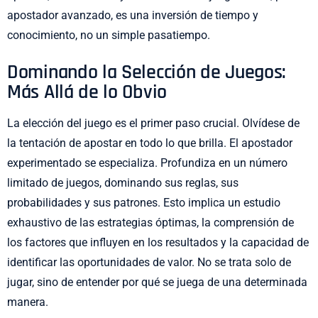
apostador avanzado, es una inversión de tiempo y
conocimiento, no un simple pasatiempo.
Dominando la Selección de Juegos:
Más Allá de lo Obvio
La elección del juego es el primer paso crucial. Olvídese de
la tentación de apostar en todo lo que brilla. El apostador
experimentado se especializa. Profundiza en un número
limitado de juegos, dominando sus reglas, sus
probabilidades y sus patrones. Esto implica un estudio
exhaustivo de las estrategias óptimas, la comprensión de
los factores que influyen en los resultados y la capacidad de
identificar las oportunidades de valor. No se trata solo de
jugar, sino de entender por qué se juega de una determinada
manera.