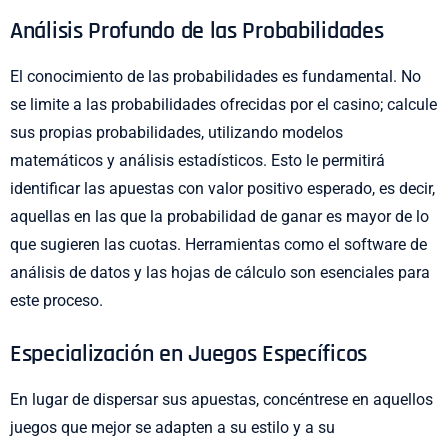
Análisis Profundo de las Probabilidades
El conocimiento de las probabilidades es fundamental. No
se limite a las probabilidades ofrecidas por el casino; calcule
sus propias probabilidades, utilizando modelos
matemáticos y análisis estadísticos. Esto le permitirá
identificar las apuestas con valor positivo esperado, es decir,
aquellas en las que la probabilidad de ganar es mayor de lo
que sugieren las cuotas. Herramientas como el software de
análisis de datos y las hojas de cálculo son esenciales para
este proceso.
Especialización en Juegos Específicos
En lugar de dispersar sus apuestas, concéntrese en aquellos
juegos que mejor se adapten a su estilo y a su