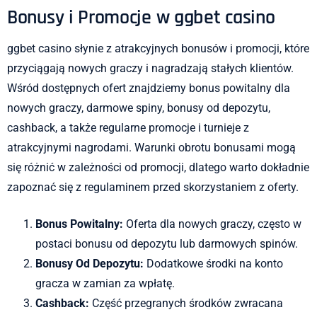
Bonusy i Promocje w ggbet casino
ggbet casino słynie z atrakcyjnych bonusów i promocji, które
przyciągają nowych graczy i nagradzają stałych klientów.
Wśród dostępnych ofert znajdziemy bonus powitalny dla
nowych graczy, darmowe spiny, bonusy od depozytu,
cashback, a także regularne promocje i turnieje z
atrakcyjnymi nagrodami. Warunki obrotu bonusami mogą
się różnić w zależności od promocji, dlatego warto dokładnie
zapoznać się z regulaminem przed skorzystaniem z oferty.
Bonus Powitalny:
Oferta dla nowych graczy, często w
postaci bonusu od depozytu lub darmowych spinów.
Bonusy Od Depozytu:
Dodatkowe środki na konto
gracza w zamian za wpłatę.
Cashback:
Część przegranych środków zwracana