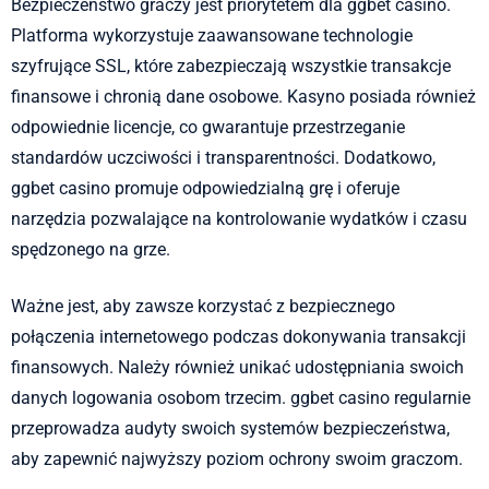
Bezpieczeństwo graczy jest priorytetem dla ggbet casino.
Platforma wykorzystuje zaawansowane technologie
szyfrujące SSL, które zabezpieczają wszystkie transakcje
finansowe i chronią dane osobowe. Kasyno posiada również
odpowiednie licencje, co gwarantuje przestrzeganie
standardów uczciwości i transparentności. Dodatkowo,
ggbet casino promuje odpowiedzialną grę i oferuje
narzędzia pozwalające na kontrolowanie wydatków i czasu
spędzonego na grze.
Ważne jest, aby zawsze korzystać z bezpiecznego
połączenia internetowego podczas dokonywania transakcji
finansowych. Należy również unikać udostępniania swoich
danych logowania osobom trzecim. ggbet casino regularnie
przeprowadza audyty swoich systemów bezpieczeństwa,
aby zapewnić najwyższy poziom ochrony swoim graczom.