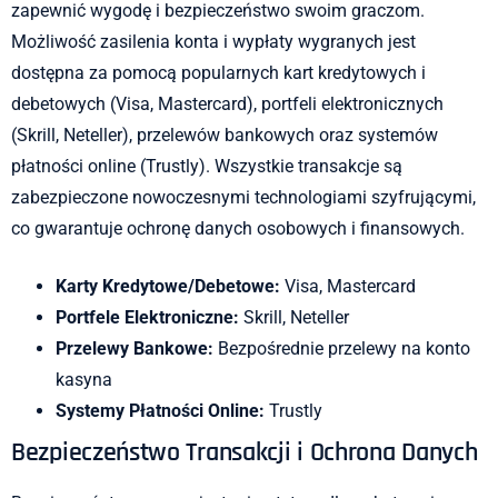
zapewnić wygodę i bezpieczeństwo swoim graczom.
Możliwość zasilenia konta i wypłaty wygranych jest
dostępna za pomocą popularnych kart kredytowych i
debetowych (Visa, Mastercard), portfeli elektronicznych
(Skrill, Neteller), przelewów bankowych oraz systemów
płatności online (Trustly). Wszystkie transakcje są
zabezpieczone nowoczesnymi technologiami szyfrującymi,
co gwarantuje ochronę danych osobowych i finansowych.
Karty Kredytowe/Debetowe:
Visa, Mastercard
Portfele Elektroniczne:
Skrill, Neteller
Przelewy Bankowe:
Bezpośrednie przelewy na konto
kasyna
Systemy Płatności Online:
Trustly
Bezpieczeństwo Transakcji i Ochrona Danych