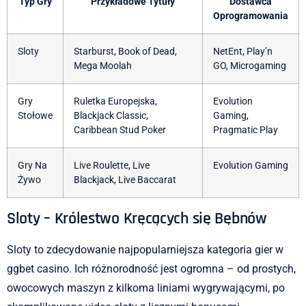
Typ Gry
Przykładowe Tytuły
Dostawca
Oprogramowania
Sloty
Starburst, Book of Dead,
NetEnt, Play’n
Mega Moolah
GO, Microgaming
Gry
Ruletka Europejska,
Evolution
Stołowe
Blackjack Classic,
Gaming,
Caribbean Stud Poker
Pragmatic Play
Gry Na
Live Roulette, Live
Evolution Gaming
Żywo
Blackjack, Live Baccarat
Sloty – Królestwo Kręcących się Bębnów
Sloty to zdecydowanie najpopularniejsza kategoria gier w
ggbet casino. Ich różnorodność jest ogromna – od prostych,
owocowych maszyn z kilkoma liniami wygrywającymi, po