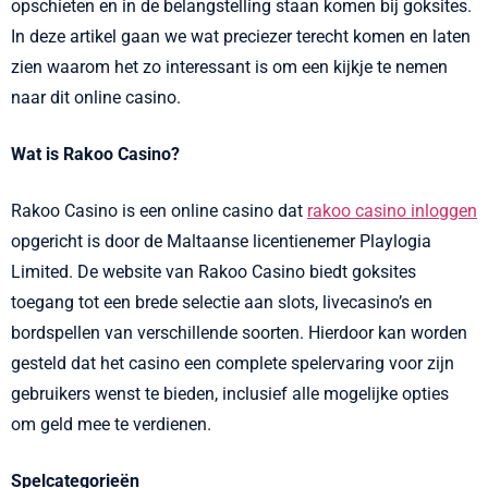
opschieten en in de belangstelling staan komen bij goksites.
In deze artikel gaan we wat preciezer terecht komen en laten
zien waarom het zo interessant is om een kijkje te nemen
naar dit online casino.
Wat is Rakoo Casino?
Rakoo Casino is een online casino dat
rakoo casino inloggen
opgericht is door de Maltaanse licentienemer Playlogia
Limited. De website van Rakoo Casino biedt goksites
toegang tot een brede selectie aan slots, livecasino’s en
bordspellen van verschillende soorten. Hierdoor kan worden
gesteld dat het casino een complete spelervaring voor zijn
gebruikers wenst te bieden, inclusief alle mogelijke opties
om geld mee te verdienen.
Spelcategorieën