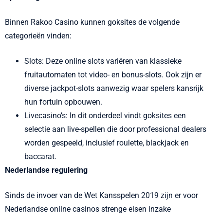
Binnen Rakoo Casino kunnen goksites de volgende
categorieën vinden:
Slots: Deze online slots variëren van klassieke
fruitautomaten tot video- en bonus-slots. Ook zijn er
diverse jackpot-slots aanwezig waar spelers kansrijk
hun fortuin opbouwen.
Livecasino’s: In dit onderdeel vindt goksites een
selectie aan live-spellen die door professional dealers
worden gespeeld, inclusief roulette, blackjack en
baccarat.
Nederlandse regulering
Sinds de invoer van de Wet Kansspelen 2019 zijn er voor
Nederlandse online casinos strenge eisen inzake