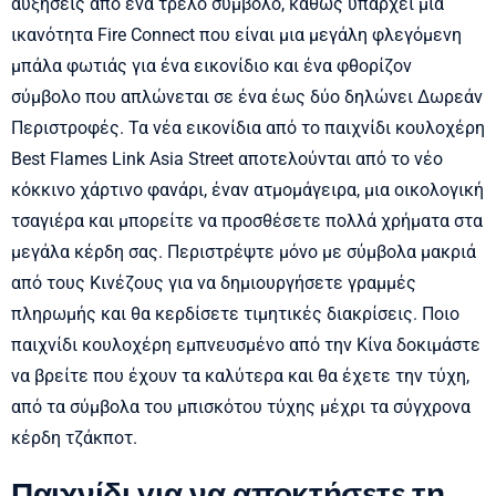
αυξήσεις από ένα τρελό σύμβολο, καθώς υπάρχει μια
ικανότητα Fire Connect που είναι μια μεγάλη φλεγόμενη
μπάλα φωτιάς για ένα εικονίδιο και ένα φθορίζον
σύμβολο που απλώνεται σε ένα έως δύο δηλώνει Δωρεάν
Περιστροφές. Τα νέα εικονίδια από το παιχνίδι κουλοχέρη
Best Flames Link Asia Street αποτελούνται από το νέο
κόκκινο χάρτινο φανάρι, έναν ατμομάγειρα, μια οικολογική
τσαγιέρα και μπορείτε να προσθέσετε πολλά χρήματα στα
μεγάλα κέρδη σας. Περιστρέψτε μόνο με σύμβολα μακριά
από τους Κινέζους για να δημιουργήσετε γραμμές
πληρωμής και θα κερδίσετε τιμητικές διακρίσεις. Ποιο
παιχνίδι κουλοχέρη εμπνευσμένο από την Κίνα δοκιμάστε
να βρείτε που έχουν τα καλύτερα και θα έχετε την τύχη,
από τα σύμβολα του μπισκότου τύχης μέχρι τα σύγχρονα
κέρδη τζάκποτ.
Παιχνίδι για να αποκτήσετε τη