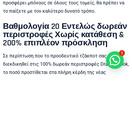
προσφέρει μπόνους σε όλους τους τομείς, θα πρέπει να
το παίξετε με τον καλύτερο δυνατό τρόπο.
Βαθμολογία 20 Εντελώς δωρεάν
περιστροφές Χωρίς κατάθεση &
200% επιπλέον πρόσκληση
1
Σε περίπτωση που το προοδευτικό τζάκποτ σας
διεκδικηθεί στις 100% δωρεάν περιστροφές Dragon Hook,
το ποσό προστίθεται στα πλήρη κέρδη της νέας
δυνατότητας και θα διευθετηθεί. Οι δωρεάν περιστροφές
δοκιμάζονται συλλέγοντας τουλάχιστον τρία υπέροχα
scatter δράκων στους τροχούς σας. Δωρεάν κουλοχέρης
Dragon Link – δοκιμάστε ένα διασκεδαστικό παιχνίδι με
πολλαπλές προσφορές. Παίξτε τη θέση Dragon Connect
δωρεάν χωρίς απαιτήσεις λήψης στα καθορισμένα καζίνο
του Καναδά στο διαδίκτυο. Η λειτουργία grip & twist