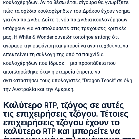
κουλοχέρηδων. Αν το θέσω έτσι, σίγουρα θα γνωρίζετε
πώς τα σχέδια κουλοχέρηδων του Δράκου έχουν νόημα
για ένα παιχνίδι. Δείτε τι νέα παιχνίδια κουλοχέρηδων
υπάρχουν για να απολαύσετε στις τρέχουσες κριτικές
μας.
Η White & Wonder συνειδητοποίησε επίσης ότι
αγόρασε την εμφάνιση και μπορεί να αναπτυχθεί για να
επεκτείνει τη συλλογή της από τα παιχνίδια
κουλοχέρηδων που ίδρυσε – μια προσπάθεια που
αποπληρώθηκε όταν η εταιρεία έπρεπε να
αντικαταστήσει τους υπολογιστές "Dragon Teach" σε όλη
την Αυστραλία και την Αμερική.
Καλύτερο RTP, τζόγος σε αυτές
τις επιχειρήσεις τζόγου. Τέτοιες
επιχειρήσεις τζόγου έχουν το
καλύτερο RTP και μπορείτε να