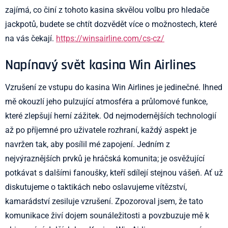
zajímá, co činí z tohoto kasina skvělou volbu pro hledače
jackpotů, budete se chtít dozvědět více o možnostech, které
na vás čekají.
https://winsairline.com/cs-cz/
Napínavý svět kasina Win Airlines
Vzrušení ze vstupu do kasina Win Airlines je jedinečné. Ihned
mě okouzlí jeho pulzující atmosféra a průlomové funkce,
které zlepšují herní zážitek. Od nejmodernějších technologií
až po příjemné pro uživatele rozhraní, každý aspekt je
navržen tak, aby posílil mé zapojení. Jedním z
nejvýraznějších prvků je hráčská komunita; je osvěžující
potkávat s dalšími fanoušky, kteří sdílejí stejnou vášeň. Ať už
diskutujeme o taktikách nebo oslavujeme vítězství,
kamarádství zesiluje vzrušení. Zpozoroval jsem, že tato
komunikace živí dojem sounáležitosti a povzbuzuje mě k