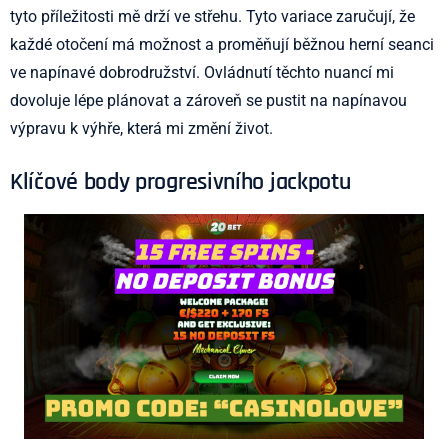
tyto příležitosti mě drží ve střehu. Tyto variace zaručují, že
každé otočení má možnost a proměňují běžnou herní seanci
ve napínavé dobrodružství. Ovládnutí těchto nuancí mi
dovoluje lépe plánovat a zároveň se pustit na napínavou
výpravu k výhře, která mi změní život.
Klíčové body progresivního jackpotu