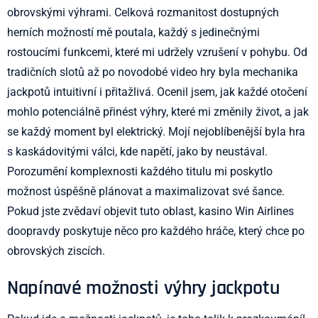
obrovskými výhrami. Celková rozmanitost dostupných
herních možností mě poutala, každý s jedinečnými
rostoucími funkcemi, které mi udržely vzrušení v pohybu. Od
tradičních slotů až po novodobé video hry byla mechanika
jackpotů intuitivní i přitažlivá. Ocenil jsem, jak každé otočení
mohlo potenciálně přinést výhry, které mi změnily život, a jak
se každý moment byl elektrický. Mojí nejoblíbenější byla hra
s kaskádovitými válci, kde napětí, jako by neustával.
Porozumění komplexnosti každého titulu mi poskytlo
možnost úspěšně plánovat a maximalizovat své šance.
Pokud jste zvědaví objevit tuto oblast, kasino Win Airlines
doopravdy poskytuje něco pro každého hráče, který chce po
obrovských ziscích.
Napínavé možnosti výhry jackpotu