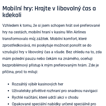
Mobilní hry: Hrajte v libovolný čas a
kdekoli
Vzhledem k tomu, že si jsem schopen hrát své preferované
hry na cestách, mobilní hraní v kasinu Win Airlines
transformovalo můj zážitek. Mobilní komfort, které
zprostředkovává, mi poskytuje možnost ponořit se do
vzrušující hry v libovolný čas a všude. Bez ohledu na to, zda
mám polední pauzu nebo čekám na známého, oceňuji
bezproblémový přístup k mým preferovaným hrám. Zde je
příčina, proč to miluji:
Rozsáhlý výběr kasinových her
Uživatelsky přívětivé rozhraní pro snadnou navigaci
Rychlé načítání, které udrží akci v chodu
Opakované speciální nabídky určené speciálně pro