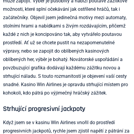
může zapojit. Výběr je působivý a nabízí poutavé zážitkové
možnosti, které splní očekávání jak ostřílené hráčů, tak i
začátečníky. Objevil jsem jedinečná motivy mezi automaty,
stolními hrami a nabídkami s živým rozdávajícím, přičemž
každé z nich je koncipováno tak, aby vytvářelo poutavou
prostředí. Ať už se chcete pustit na nezapomenutelné
výpravy, nebo se zapojit do oblíbených kasinových
oblíbených her, výběr je bohatý. Novátorské uspořádání a
povzbuzující grafika dodávají každému zážitku novou a
strhující náladu. S touto rozmanitostí je objevení vaší cesty
snadné. Kasino Win Airlines je opravdu strhující místem pro
kohokoli, kdo pátrá po výjimečný hráčský zážitek.
Strhující progresivní jackpoty
Když jsem se v kasinu Win Airlines vnořil do prostředí
progresivních jackpotů, rychle jsem zjistil napětí z pátrání za