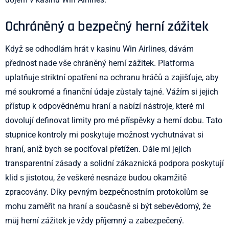
Ochráněný a bezpečný herní zážitek
Když se odhodlám hrát v kasinu Win Airlines, dávám
přednost nade vše chráněný herní zážitek. Platforma
uplatňuje striktní opatření na ochranu hráčů a zajišťuje, aby
mé soukromé a finanční údaje zůstaly tajné. Vážím si jejich
přístup k odpovědnému hraní a nabízí nástroje, které mi
dovolují definovat limity pro mé příspěvky a herní dobu. Tato
stupnice kontroly mi poskytuje možnost vychutnávat si
hraní, aniž bych se pociťoval přetížen. Dále mi jejich
transparentní zásady a solidní zákaznická podpora poskytují
klid s jistotou, že veškeré nesnáze budou okamžitě
zpracovány. Díky pevným bezpečnostním protokolům se
mohu zaměřit na hraní a současně si být sebevědomý, že
můj herní zážitek je vždy příjemný a zabezpečený.