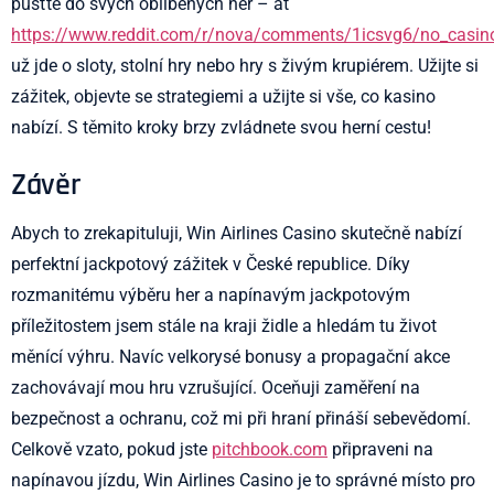
pusťte do svých oblíbených her – ať
https://www.reddit.com/r/nova/comments/1icsvg6/no_casino
už jde o sloty, stolní hry nebo hry s živým krupiérem. Užijte si
zážitek, objevte se strategiemi a užijte si vše, co kasino
nabízí. S těmito kroky brzy zvládnete svou herní cestu!
Závěr
Abych to zrekapituluji, Win Airlines Casino skutečně nabízí
perfektní jackpotový zážitek v České republice. Díky
rozmanitému výběru her a napínavým jackpotovým
příležitostem jsem stále na kraji židle a hledám tu život
měnící výhru. Navíc velkorysé bonusy a propagační akce
zachovávají mou hru vzrušující. Oceňuji zaměření na
bezpečnost a ochranu, což mi při hraní přináší sebevědomí.
Celkově vzato, pokud jste
pitchbook.com
připraveni na
napínavou jízdu, Win Airlines Casino je to správné místo pro