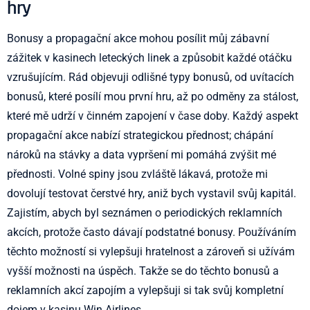
hry
Bonusy a propagační akce mohou posílit můj zábavní
zážitek v kasinech leteckých linek a způsobit každé otáčku
vzrušujícím. Rád objevuji odlišné typy bonusů, od uvítacích
bonusů, které posílí mou první hru, až po odměny za stálost,
které mě udrží v činném zapojení v čase doby. Každý aspekt
propagační akce nabízí strategickou přednost; chápání
nároků na stávky a data vypršení mi pomáhá zvýšit mé
přednosti. Volné spiny jsou zvláště lákavá, protože mi
dovolují testovat čerstvé hry, aniž bych vystavil svůj kapitál.
Zajistím, abych byl seznámen o periodických reklamních
akcích, protože často dávají podstatné bonusy. Používáním
těchto možností si vylepšuji hratelnost a zároveň si užívám
vyšší možnosti na úspěch. Takže se do těchto bonusů a
reklamních akcí zapojím a vylepšuji si tak svůj kompletní
dojem v kasinu Win Airlines.