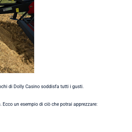
chi di Dolly Casino soddisfa tutti i gusti.
. Ecco un esempio di ciò che potrai apprezzare: