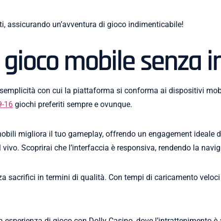
ti, assicurando un’avventura di gioco indimenticabile!
 gioco mobile senza in
semplicità con cui la piattaforma si conforma ai dispositivi mobil
9-16
giochi preferiti sempre e ovunque.
obili migliora il tuo gameplay, offrendo un engagement ideale del
vivo. Scoprirai che l’interfaccia è responsiva, rendendo la navi
za sacrifici in termini di qualità. Con tempi di caricamento veloc
ua esperienza di gioco con Dolly Casino, dove l’intrattenimento è 