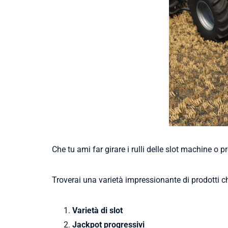
Che tu ami far girare i rulli delle slot machine o p
Troverai una varietà impressionante di prodotti 
Varietà di slot
Jackpot progressivi