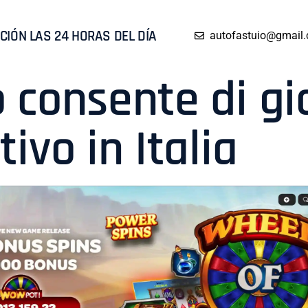
CIÓN LAS 24 HORAS DEL DÍA
autofastuio@gmail
o consente di gi
ivo in Italia