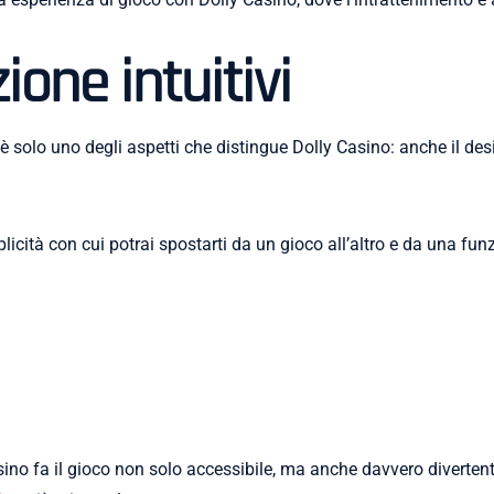
one intuitivi
 solo uno degli aspetti che distingue Dolly Casino: anche il desig
icità con cui potrai spostarti da un gioco all’altro e da una funzi
sino fa il gioco non solo accessibile, ma anche davvero divertent