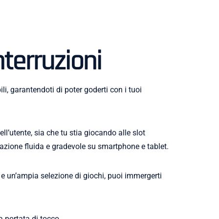
terruzioni
i, garantendoti di poter goderti con i tuoi
l’utente, sia che tu stia giocando alle slot
gazione fluida e gradevole su smartphone e tablet.
i e un’ampia selezione di giochi, puoi immergerti
a portata di tocco.