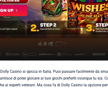
, Dolly Casino si spicca in Italia. Puoi passare facilmente da s
antisce di poter giocare ai tuoi giochi preferiti ovunque tu sia. 
che ai esperti veterani. Ma cosa fa di Dolly Casino la opzione perf