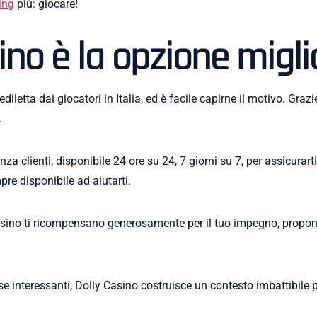
ing
più: giocare!
no è la opzione miglio
diletta dai giocatori in Italia, ed è facile capirne il motivo. Gr
.
nza clienti, disponibile 24 ore su 24, 7 giorni su 7, per assicura
re disponibile ad aiutarti.
y Casino ti ricompensano generosamente per il tuo impegno, pro
interessanti, Dolly Casino costruisce un contesto imbattibile p