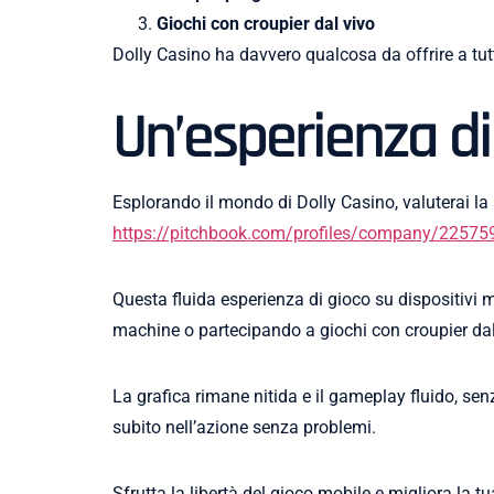
Giochi con croupier dal vivo
Dolly Casino ha davvero qualcosa da offrire a tut
Un’esperienza di
Esplorando il mondo di Dolly Casino, valuterai la 
https://pitchbook.com/profiles/company/22575
Questa fluida esperienza di gioco su dispositivi m
machine o partecipando a giochi con croupier dal 
La grafica rimane nitida e il gameplay fluido, sen
subito nell’azione senza problemi.
Sfrutta la libertà del gioco mobile e migliora la t