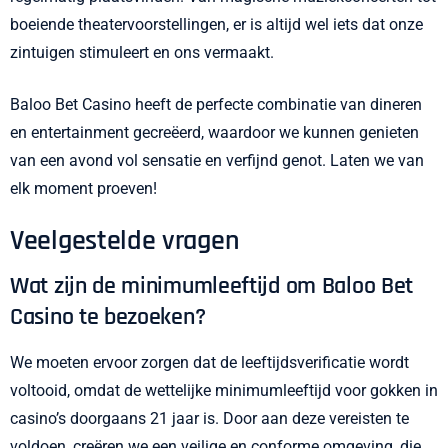
boeiende theatervoorstellingen, er is altijd wel iets dat onze
zintuigen stimuleert en ons vermaakt.
Baloo Bet Casino heeft de perfecte combinatie van dineren
en entertainment gecreëerd, waardoor we kunnen genieten
van een avond vol sensatie en verfijnd genot. Laten we van
elk moment proeven!
Veelgestelde vragen
Wat zijn de minimumleeftijd om Baloo Bet
Casino te bezoeken?
We moeten ervoor zorgen dat de leeftijdsverificatie wordt
voltooid, omdat de wettelijke minimumleeftijd voor gokken in
casino’s doorgaans 21 jaar is. Door aan deze vereisten te
voldoen, creëren we een veilige en conforme omgeving, die