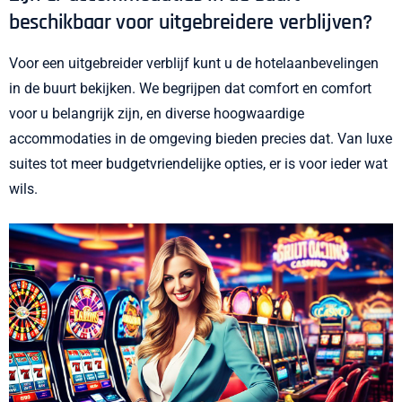
beschikbaar voor uitgebreidere verblijven?
Voor een uitgebreider verblijf kunt u de hotelaanbevelingen
in de buurt bekijken. We begrijpen dat comfort en comfort
voor u belangrijk zijn, en diverse hoogwaardige
accommodaties in de omgeving bieden precies dat. Van luxe
suites tot meer budgetvriendelijke opties, er is voor ieder wat
wils.