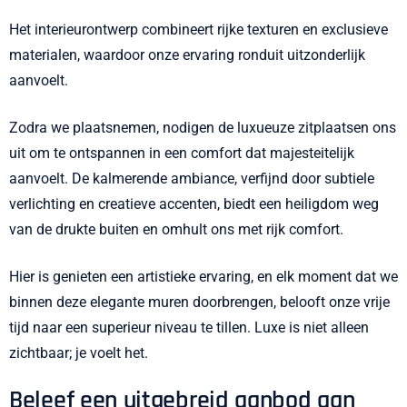
Het interieurontwerp combineert rijke texturen en exclusieve
materialen, waardoor onze ervaring ronduit uitzonderlijk
aanvoelt.
Zodra we plaatsnemen, nodigen de luxueuze zitplaatsen ons
uit om te ontspannen in een comfort dat majesteitelijk
aanvoelt. De kalmerende ambiance, verfijnd door subtiele
verlichting en creatieve accenten, biedt een heiligdom weg
van de drukte buiten en omhult ons met rijk comfort.
Hier is genieten een artistieke ervaring, en elk moment dat we
binnen deze elegante muren doorbrengen, belooft onze vrije
tijd naar een superieur niveau te tillen. Luxe is niet alleen
zichtbaar; je voelt het.
Beleef een uitgebreid aanbod aan