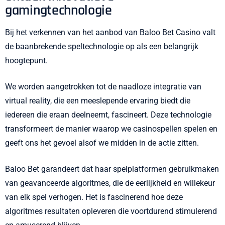
gamingtechnologie
Bij het verkennen van het aanbod van Baloo Bet Casino valt
de baanbrekende speltechnologie op als een belangrijk
hoogtepunt.
We worden aangetrokken tot de naadloze integratie van
virtual reality, die een meeslepende ervaring biedt die
iedereen die eraan deelneemt, fascineert. Deze technologie
transformeert de manier waarop we casinospellen spelen en
geeft ons het gevoel alsof we midden in de actie zitten.
Baloo Bet garandeert dat haar spelplatformen gebruikmaken
van geavanceerde algoritmes, die de eerlijkheid en willekeur
van elk spel verhogen. Het is fascinerend hoe deze
algoritmes resultaten opleveren die voortdurend stimulerend