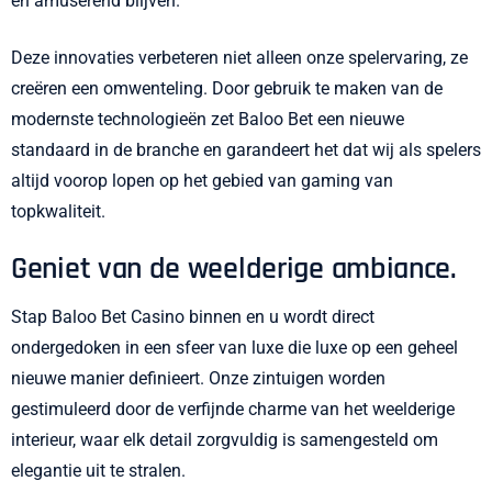
en amuserend blijven.
Deze innovaties verbeteren niet alleen onze spelervaring, ze
creëren een omwenteling. Door gebruik te maken van de
modernste technologieën zet Baloo Bet een nieuwe
standaard in de branche en garandeert het dat wij als spelers
altijd voorop lopen op het gebied van gaming van
topkwaliteit.
Geniet van de weelderige ambiance.
Stap Baloo Bet Casino binnen en u wordt direct
ondergedoken in een sfeer van luxe die luxe op een geheel
nieuwe manier definieert. Onze zintuigen worden
gestimuleerd door de verfijnde charme van het weelderige
interieur, waar elk detail zorgvuldig is samengesteld om
elegantie uit te stralen.