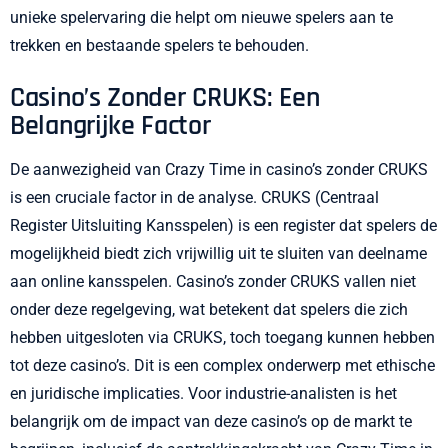
unieke spelervaring die helpt om nieuwe spelers aan te
trekken en bestaande spelers te behouden.
Casino’s Zonder CRUKS: Een
Belangrijke Factor
De aanwezigheid van Crazy Time in casino’s zonder CRUKS
is een cruciale factor in de analyse. CRUKS (Centraal
Register Uitsluiting Kansspelen) is een register dat spelers de
mogelijkheid biedt zich vrijwillig uit te sluiten van deelname
aan online kansspelen. Casino’s zonder CRUKS vallen niet
onder deze regelgeving, wat betekent dat spelers die zich
hebben uitgesloten via CRUKS, toch toegang kunnen hebben
tot deze casino’s. Dit is een complex onderwerp met ethische
en juridische implicaties. Voor industrie-analisten is het
belangrijk om de impact van deze casino’s op de markt te