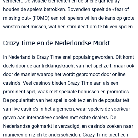
verbetert. De visuele elementen en de snelle gameplay
houden de spelers betrokken. Bovendien speelt de «fear of
missing out» (FOMO) een rol: spelers willen de kans op grote
winsten niet missen, wat hen stimuleert om te blijven spelen.
Crazy Time en de Nederlandse Markt
In Nederland is Crazy Time snel populair geworden. Dit komt
deels door de aantrekkingskracht van het spel zelf, maar ook
door de manier waarop het wordt gepromoot door online
casino’s. Veel casino’s bieden Crazy Time aan als een
prominent spel, vaak met speciale bonussen en promoties.
De populariteit van het spel is ook te zien in de populariteit
van live casino’s in het algemeen, waar spelers de voorkeur
geven aan interactieve spellen met echte dealers. De
Nederlandse gokmarkt is verzadigd, en casino’s zoeken naar
manieren om zich te onderscheiden. Crazy Time biedt een