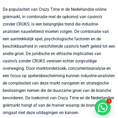
De populariteit van Crazy Time in de Nederlandse online
gokmarkt, in combinatie met de opkomst van casino’s
zonder CRUKS, is een belangrijke trend die industrie-
analisten nauwlettend moeten volgen. De combinatie van
een aantrekkelijk spel, psychologische factoren en de
beschikbaarheid in verschillende casino’s heeft geleid tot een
snelle groei. De juridische en ethische implicaties van
casino’s zonder CRUKS vereisen echter zorgvuldige
overweging. Door marktonderzoek, concurrentieanalyse en
een focus op spelersbescherming kunnen industrie-analisten
de complexiteit van deze markt navigeren en strategische
beslissingen nemen die de duurzame groei van de branche
bevorderen. De toekomst van Crazy Time en de Nederlandse
1
gokmarkt hangt af van de manier waarop de branche
omgaat met deze uitdagingen en kansen.