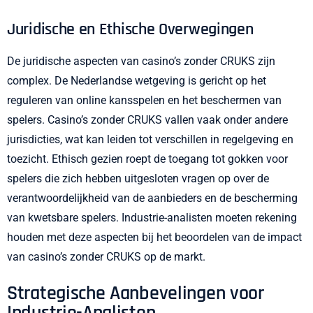
Juridische en Ethische Overwegingen
De juridische aspecten van casino’s zonder CRUKS zijn
complex. De Nederlandse wetgeving is gericht op het
reguleren van online kansspelen en het beschermen van
spelers. Casino’s zonder CRUKS vallen vaak onder andere
jurisdicties, wat kan leiden tot verschillen in regelgeving en
toezicht. Ethisch gezien roept de toegang tot gokken voor
spelers die zich hebben uitgesloten vragen op over de
verantwoordelijkheid van de aanbieders en de bescherming
van kwetsbare spelers. Industrie-analisten moeten rekening
houden met deze aspecten bij het beoordelen van de impact
van casino’s zonder CRUKS op de markt.
Strategische Aanbevelingen voor
Industrie-Analisten