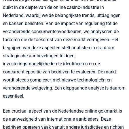
duikt in de diepte van de online casino-industrie in
Nederland, waarbij we de belangrijkste trends, uitdagingen
en kansen belichten. Van de impact van regulering tot de
veranderende consumentenvoorkeuren, we analyseren de
factoren die de toekomst van deze markt vormgeven. Het
begrijpen van deze aspecten stelt analisten in staat om
strategische aanbevelingen te doen,
investeringsmogelijkheden te identificeren en de
concurrentiepositie van bedrijven te evalueren. De markt
wordt steeds complexer, met nieuwe technologieën en
veranderende wetgeving. Een diepgaande analyse is daarom
essentieel.
Een cruciaal aspect van de Nederlandse online gokmarkt is
de aanwezigheid van internationale aanbieders. Deze
bedrijven opereren vaak vanuit andere jurisdicties en richten