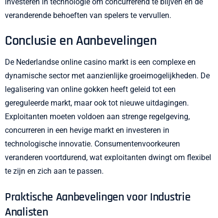
investeren in technologie om concurrerend te blijven en de
veranderende behoeften van spelers te vervullen.
Conclusie en Aanbevelingen
De Nederlandse online casino markt is een complexe en
dynamische sector met aanzienlijke groeimogelijkheden. De
legalisering van online gokken heeft geleid tot een
gereguleerde markt, maar ook tot nieuwe uitdagingen.
Exploitanten moeten voldoen aan strenge regelgeving,
concurreren in een hevige markt en investeren in
technologische innovatie. Consumentenvoorkeuren
veranderen voortdurend, wat exploitanten dwingt om flexibel
te zijn en zich aan te passen.
Praktische Aanbevelingen voor Industrie
Analisten