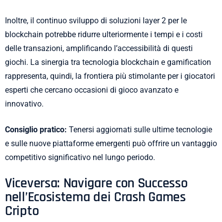
Inoltre, il continuo sviluppo di soluzioni layer 2 per le
blockchain potrebbe ridurre ulteriormente i tempi e i costi
delle transazioni, amplificando l’accessibilità di questi
giochi. La sinergia tra tecnologia blockchain e gamification
rappresenta, quindi, la frontiera più stimolante per i giocatori
esperti che cercano occasioni di gioco avanzato e
innovativo.
Consiglio pratico:
Tenersi aggiornati sulle ultime tecnologie
e sulle nuove piattaforme emergenti può offrire un vantaggio
competitivo significativo nel lungo periodo.
Viceversa: Navigare con Successo
nell’Ecosistema dei Crash Games
Cripto