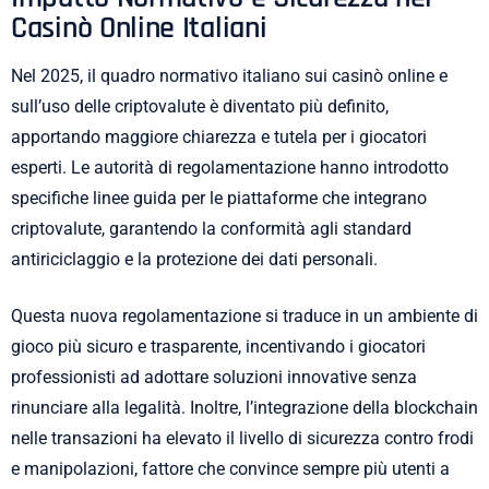
Casinò Online Italiani
Nel 2025, il quadro normativo italiano sui casinò online e
sull’uso delle criptovalute è diventato più definito,
apportando maggiore chiarezza e tutela per i giocatori
esperti. Le autorità di regolamentazione hanno introdotto
specifiche linee guida per le piattaforme che integrano
criptovalute, garantendo la conformità agli standard
antiriciclaggio e la protezione dei dati personali.
Questa nuova regolamentazione si traduce in un ambiente di
gioco più sicuro e trasparente, incentivando i giocatori
professionisti ad adottare soluzioni innovative senza
rinunciare alla legalità. Inoltre, l’integrazione della blockchain
nelle transazioni ha elevato il livello di sicurezza contro frodi
e manipolazioni, fattore che convince sempre più utenti a