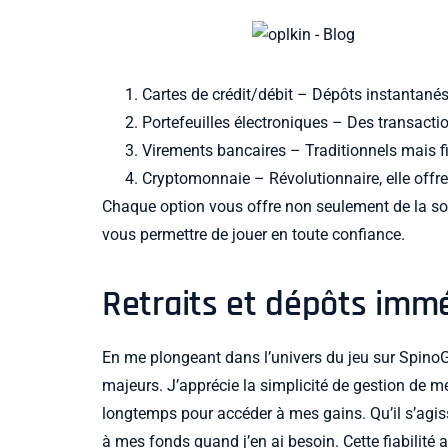
Cartes de crédit/débit – Dépôts instantanés 
Portefeuilles électroniques – Des transactio
Virements bancaires – Traditionnels mais f
Cryptomonnaie – Révolutionnaire, elle offre 
Chaque option vous offre non seulement de la so
vous permettre de jouer en toute confiance.
Retraits et dépôts imm
En me plongeant dans l’univers du jeu sur SpinoGa
majeurs. J’apprécie la simplicité de gestion de me
longtemps pour accéder à mes gains. Qu’il s’agiss
à mes fonds quand j’en ai besoin. Cette fiabilité 