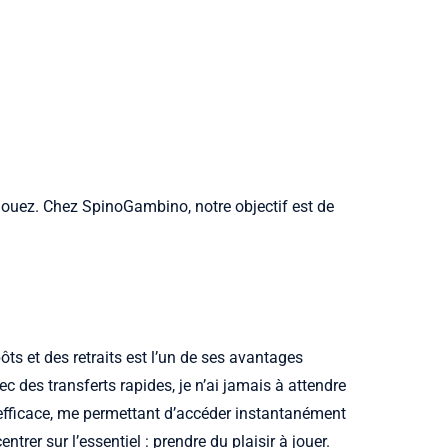
ouez. Chez SpinoGambino, notre objectif est de
ts et des retraits est l’un de ses avantages
c des transferts rapides, je n’ai jamais à attendre
t efficace, me permettant d’accéder instantanément
rer sur l’essentiel : prendre du plaisir à jouer.