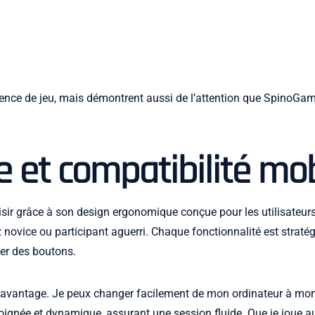
nce de jeu, mais démontrent aussi de l’attention que SpinoGambin
e et compatibilité mo
sir grâce à son design ergonomique conçue pour les utilisateur
yez novice ou participant aguerri. Chaque fonctionnalité est stra
ver des boutons.
éel avantage. Je peux changer facilement de mon ordinateur à m
 soignée et dynamique, assurant une session fluide. Que je joue 