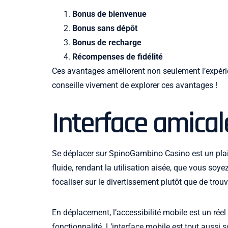
Bonus de bienvenue
Bonus sans dépôt
Bonus de recharge
Récompenses de fidélité
Ces avantages améliorent non seulement l’expérie
conseille vivement de explorer ces avantages !
Interface amical
Se déplacer sur SpinoGambino Casino est un plai
fluide, rendant la utilisation aisée, que vous so
focaliser sur le divertissement plutôt que de trou
En déplacement, l’accessibilité mobile est un r
fonctionnalité. L’interface mobile est tout aussi