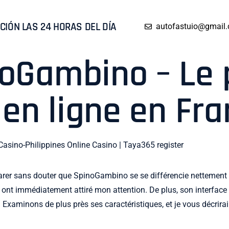
CIÓN LAS 24 HORAS DEL DÍA
autofastuio@gmail
oGambino – Le p
 en ligne en Fr
larer sans douter que SpinoGambino se se différencie nettement s
ont immédiatement attiré mon attention. De plus, son interface f
 ? Examinons de plus près ses caractéristiques, et je vous décrira