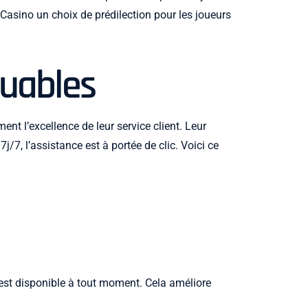
asino un choix de prédilection pour les joueurs
quables
 l’excellence de leur service client. Leur
/7, l’assistance est à portée de clic. Voici ce
est disponible à tout moment. Cela améliore