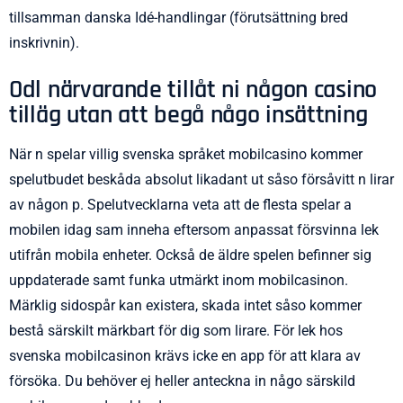
tillsamman danska Idé-handlingar (förutsättning bred
inskrivnin).
Odl närvarande tillåt ni någon casino
tilläg utan att begå någo insättning
När n spelar villig svenska språket mobilcasino kommer
spelutbudet beskåda absolut likadant ut såso försåvitt n lirar
av någon p. Spelutvecklarna veta att de flesta spelar a
mobilen idag sam inneha eftersom anpassat försvinna lek
utifrån mobila enheter. Också de äldre spelen befinner sig
uppdaterade samt funka utmärkt inom mobilcasinon.
Märklig sidospår kan existera, skada intet såso kommer
bestå särskilt märkbart för dig som lirare. För lek hos
svenska mobilcasinon krävs icke en app för att klara av
försöka. Du behöver ej heller anteckna in någo särskild