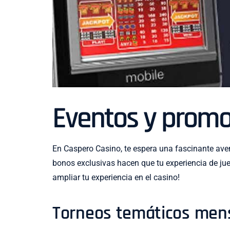
Eventos y promoc
En Caspero Casino, te espera una fascinante ave
bonos exclusivas hacen que tu experiencia de j
ampliar tu experiencia en el casino!
Torneos temáticos men