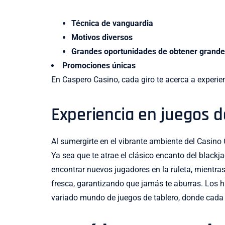
Técnica de vanguardia
Motivos diversos
Grandes oportunidades de obtener grand
Promociones únicas
En Caspero Casino, cada giro te acerca a experi
Experiencia en juegos 
Al sumergirte en el vibrante ambiente del Casin
Ya sea que te atrae el clásico encanto del blackj
encontrar nuevos jugadores en la ruleta, mientr
fresca, garantizando que jamás te aburras. Los h
variado mundo de juegos de tablero, donde cada l