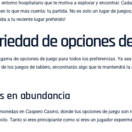
 entorno hospitalario que te motiva a explorar y encontrar. Ca
 en lo que más cuenta: tu partida. No es solo un lugar de juegos
da a tu reciente lugar preferido!
riedad de opciones d
ma de opciones de juego para todos los preferencias. Ya sea qu
 de los juegos de tablero, encontrarás algo que te mantendrá la
s en abundancia
monedas en Caspero Casino, donde tus opciones de juego son re
ilo. Tanto si eres principiante como si eres un jugador experi