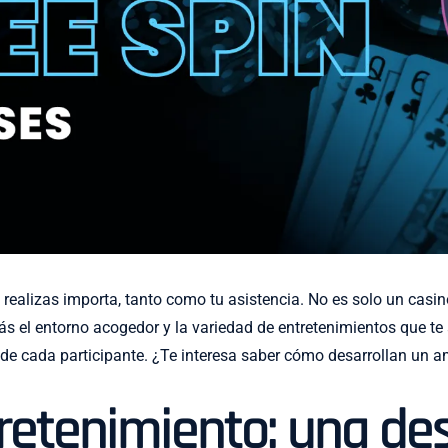
realizas importa, tanto como tu asistencia. No es solo un casi
s el entorno acogedor y la variedad de entretenimientos que te
de cada participante. ¿Te interesa saber cómo desarrollan un a
tretenimiento: una de