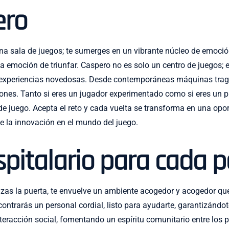
ero
 una sala de juegos; te sumerges en un vibrante núcleo de emoció
 la emoción de triunfar. Caspero no es solo un centro de juegos;
y experiencias novedosas. Desde contemporáneas máquinas tra
ones. Tanto si eres un jugador experimentado como si eres un p
de juego. Acepta el reto y cada vuelta se transforma en una opor
e la innovación en el mundo del juego.
italario para cada p
as la puerta, te envuelve un ambiente acogedor y acogedor que
contrarás un personal cordial, listo para ayudarte, garantizándo
racción social, fomentando un espíritu comunitario entre los pa