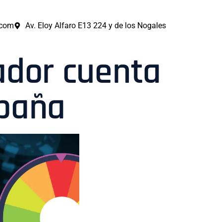
.com
Av. Eloy Alfaro E13 224 y de los Nogales
ador cuenta
spaña