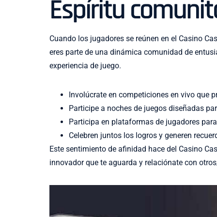
Espíritu comunit
Cuando los jugadores se reúnen en el Casino Casp
eres parte de una dinámica comunidad de entusias
experiencia de juego.
Involúcrate en competiciones en vivo que 
Participe a noches de juegos diseñadas para
Participa en plataformas de jugadores para
Celebren juntos los logros y generen recue
Este sentimiento de afinidad hace del Casino Ca
innovador que te aguarda y relaciónate con otr