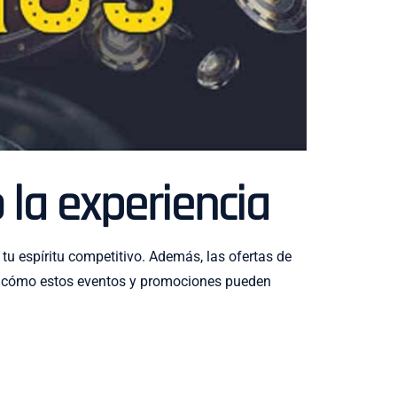
 la experiencia
u espíritu competitivo. Además, las ofertas de
ra cómo estos eventos y promociones pueden