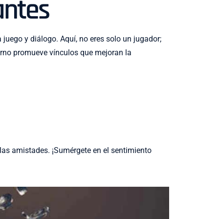
antes
juego y diálogo. Aquí, no eres solo un jugador;
torno promueve vínculos que mejoran la
las amistades. ¡Sumérgete en el sentimiento