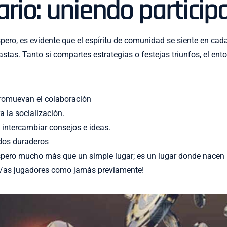
ario: uniendo particip
ero, es evidente que el espíritu de comunidad se siente en cada 
tas. Tanto si compartes estrategias o festejas triunfos, el en
promuevan el colaboración
 la socialización.
 intercambiar consejos e ideas.
rdos duraderos
spero mucho más que un simple lugar; es un lugar donde nacen 
os/as jugadores como jamás previamente!