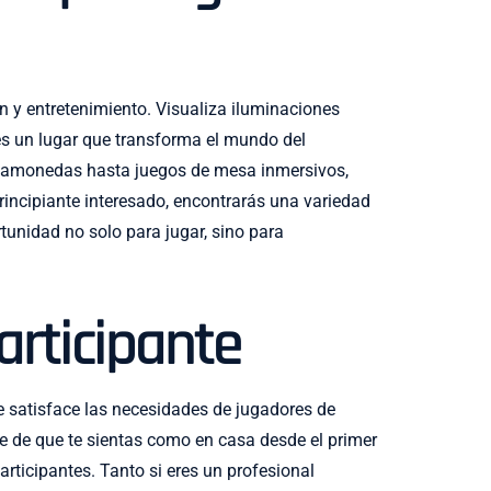
n y entretenimiento. Visualiza iluminaciones
 es un lugar que transforma el mundo del
gamonedas hasta juegos de mesa inmersivos,
rincipiante interesado, encontrarás una variedad
tunidad no solo para jugar, sino para
articipante
 satisface las necesidades de jugadores de
te de que te sientas como en casa desde el primer
rticipantes. Tanto si eres un profesional