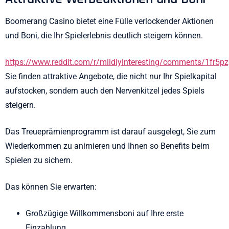
Boomerang Casino bietet eine Fülle verlockender Aktionen
und Boni, die Ihr Spielerlebnis deutlich steigern können.
https://www.reddit.com/r/mildlyinteresting/comments/1fr5p
Sie finden attraktive Angebote, die nicht nur Ihr Spielkapital
aufstocken, sondern auch den Nervenkitzel jedes Spiels
steigern.
Das Treueprämienprogramm ist darauf ausgelegt, Sie zum
Wiederkommen zu animieren und Ihnen so Benefits beim
Spielen zu sichern.
Das können Sie erwarten:
Großzügige Willkommensboni auf Ihre erste
Einzahlung