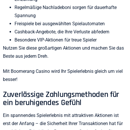
Regelmäßige Nachladeboni sorgen für dauerhafte
Spannung
Freispiele bei ausgewählten Spielautomaten
Cashback-Angebote, die Ihre Verluste abfedern
Besondere VIP-Aktionen für treue Spieler
Nutzen Sie diese großartigen Aktionen und machen Sie das
Beste aus jedem Dreh.
Mit Boomerang Casino wird Ihr Spielerlebnis gleich um viel
besser!
Zuverlässige Zahlungsmethoden für
ein beruhigendes Gefühl
Ein spannendes Spielerlebnis mit attraktiven Aktionen ist
erst der Anfang – die Sicherheit Ihrer Transaktionen hat für