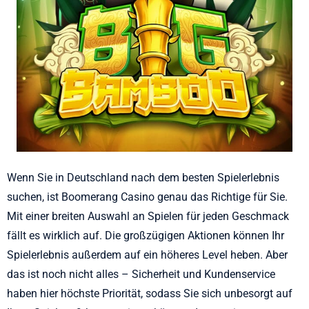
Wenn Sie in Deutschland nach dem besten Spielerlebnis
suchen, ist Boomerang Casino genau das Richtige für Sie.
Mit einer breiten Auswahl an Spielen für jeden Geschmack
fällt es wirklich auf. Die großzügigen Aktionen können Ihr
Spielerlebnis außerdem auf ein höheres Level heben. Aber
das ist noch nicht alles – Sicherheit und Kundenservice
haben hier höchste Priorität, sodass Sie sich unbesorgt auf