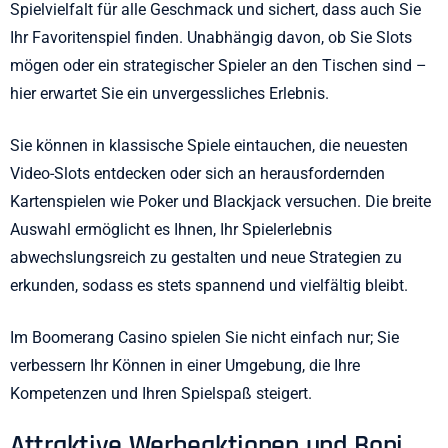
Spielvielfalt für alle Geschmack und sichert, dass auch Sie
Ihr Favoritenspiel finden. Unabhängig davon, ob Sie Slots
mögen oder ein strategischer Spieler an den Tischen sind –
hier erwartet Sie ein unvergessliches Erlebnis.
Sie können in klassische Spiele eintauchen, die neuesten
Video-Slots entdecken oder sich an herausfordernden
Kartenspielen wie Poker und Blackjack versuchen. Die breite
Auswahl ermöglicht es Ihnen, Ihr Spielerlebnis
abwechslungsreich zu gestalten und neue Strategien zu
erkunden, sodass es stets spannend und vielfältig bleibt.
Im Boomerang Casino spielen Sie nicht einfach nur; Sie
verbessern Ihr Können in einer Umgebung, die Ihre
Kompetenzen und Ihren Spielspaß steigert.
Attraktive Werbeaktionen und Boni