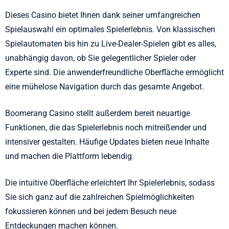
Dieses Casino bietet Ihnen dank seiner umfangreichen
Spielauswahl ein optimales Spielerlebnis. Von klassischen
Spielautomaten bis hin zu Live-Dealer-Spielen gibt es alles,
unabhängig davon, ob Sie gelegentlicher Spieler oder
Experte sind. Die anwenderfreundliche Oberfläche ermöglicht
eine mühelose Navigation durch das gesamte Angebot.
Boomerang Casino stellt außerdem bereit neuartige
Funktionen, die das Spielerlebnis noch mitreißender und
intensiver gestalten. Häufige Updates bieten neue Inhalte
und machen die Plattform lebendig.
Die intuitive Oberfläche erleichtert Ihr Spielerlebnis, sodass
Sie sich ganz auf die zahlreichen Spielmöglichkeiten
fokussieren können und bei jedem Besuch neue
Entdeckungen machen können.