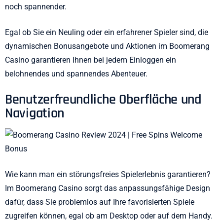
noch spannender.
Egal ob Sie ein Neuling oder ein erfahrener Spieler sind, die
dynamischen Bonusangebote und Aktionen im Boomerang
Casino garantieren Ihnen bei jedem Einloggen ein
belohnendes und spannendes Abenteuer.
Benutzerfreundliche Oberfläche und
Navigation
Wie kann man ein störungsfreies Spielerlebnis garantieren?
Im Boomerang Casino sorgt das anpassungsfähige Design
dafür, dass Sie problemlos auf Ihre favorisierten Spiele
zugreifen können, egal ob am Desktop oder auf dem Handy.