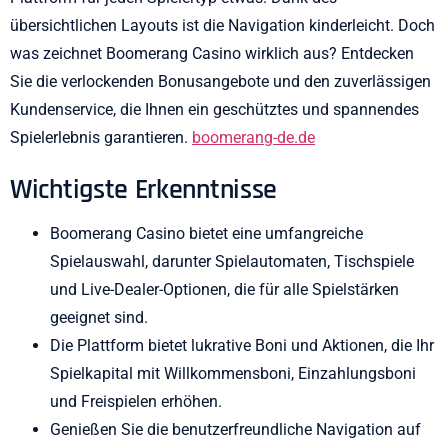
übersichtlichen Layouts ist die Navigation kinderleicht. Doch
was zeichnet Boomerang Casino wirklich aus? Entdecken
Sie die verlockenden Bonusangebote und den zuverlässigen
Kundenservice, die Ihnen ein geschütztes und spannendes
Spielerlebnis garantieren.
boomerang-de.de
Wichtigste Erkenntnisse
Boomerang Casino bietet eine umfangreiche
Spielauswahl, darunter Spielautomaten, Tischspiele
und Live-Dealer-Optionen, die für alle Spielstärken
geeignet sind.
Die Plattform bietet lukrative Boni und Aktionen, die Ihr
Spielkapital mit Willkommensboni, Einzahlungsboni
und Freispielen erhöhen.
Genießen Sie die benutzerfreundliche Navigation auf