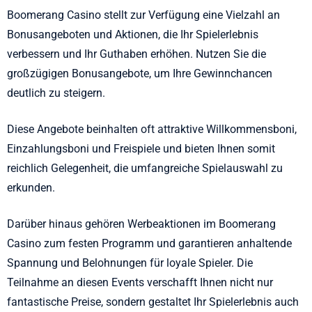
Boomerang Casino stellt zur Verfügung eine Vielzahl an
Bonusangeboten und Aktionen, die Ihr Spielerlebnis
verbessern und Ihr Guthaben erhöhen. Nutzen Sie die
großzügigen Bonusangebote, um Ihre Gewinnchancen
deutlich zu steigern.
Diese Angebote beinhalten oft attraktive Willkommensboni,
Einzahlungsboni und Freispiele und bieten Ihnen somit
reichlich Gelegenheit, die umfangreiche Spielauswahl zu
erkunden.
Darüber hinaus gehören Werbeaktionen im Boomerang
Casino zum festen Programm und garantieren anhaltende
Spannung und Belohnungen für loyale Spieler. Die
Teilnahme an diesen Events verschafft Ihnen nicht nur
fantastische Preise, sondern gestaltet Ihr Spielerlebnis auch