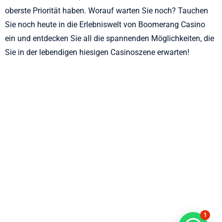
oberste Priorität haben. Worauf warten Sie noch? Tauchen
Sie noch heute in die Erlebniswelt von Boomerang Casino
ein und entdecken Sie all die spannenden Möglichkeiten, die
Sie in der lebendigen hiesigen Casinoszene erwarten!
1