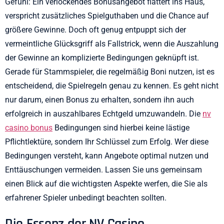
Gefühl: Ein verlockendes Bonusangebot flattert ins Haus,
verspricht zusätzliches Spielguthaben und die Chance auf
größere Gewinne. Doch oft genug entpuppt sich der
vermeintliche Glücksgriff als Fallstrick, wenn die Auszahlung
der Gewinne an komplizierte Bedingungen geknüpft ist.
Gerade für Stammspieler, die regelmäßig Boni nutzen, ist es
entscheidend, die Spielregeln genau zu kennen. Es geht nicht
nur darum, einen Bonus zu erhalten, sondern ihn auch
erfolgreich in auszahlbares Echtgeld umzuwandeln. Die
nv
casino bonus
Bedingungen sind hierbei keine lästige
Pflichtlektüre, sondern Ihr Schlüssel zum Erfolg. Wer diese
Bedingungen versteht, kann Angebote optimal nutzen und
Enttäuschungen vermeiden. Lassen Sie uns gemeinsam
einen Blick auf die wichtigsten Aspekte werfen, die Sie als
erfahrener Spieler unbedingt beachten sollten.
Die Essenz der NV Casino