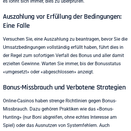
es lohnt sich immer, dies zu überprüfen.
Auszahlung vor Erfüllung der Bedingungen:
Eine Falle
Versuchen Sie, eine Auszahlung zu beantragen, bevor Sie die
Umsatzbedingungen vollständig erfüllt haben, führt dies in
der Regel zum sofortigen Verfall des Bonus und aller damit
erzielten Gewinne. Warten Sie immer, bis der Bonusstatus
«umgesetzt» oder «abgeschlossen» anzeigt.
Bonus-Missbrauch und Verbotene Strategien
Online-Casinos haben strenge Richtlinien gegen Bonus-
Missbrauch. Dazu gehören Praktiken wie das «Bonus-
Hunting» (nur Boni abgreifen, ohne echtes Interesse am
Spiel) oder das Ausnutzen von Systemfehlern. Auch