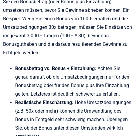
Sie den Bonusbetrag (oder Bonus plus Einzahlung)
umsetzen müssen, bevor Sie Gewinne abheben können. Ein
Beispiel: Wenn Sie einen Bonus von 100 € erhalten und die
Umsatzbedingungen 30x betragen, müssen Sie Einsätze von
insgesamt 3.000 € tätigen (100 € * 30), bevor das
Bonusguthaben und die daraus resultierenden Gewinne zu
Echtgeld werden.
Bonusbetrag vs. Bonus + Einzahlung:
Achten Sie
genau darauf, ob die Umsatzbedingungen nur für den
Bonusbetrag oder für den Bonus plus Ihre Einzahlung
gelten. Letzteres ist deutlich schwerer zu erfüllen.
Realistische Einschätzung:
Hohe Umsatzbedingungen
(z.B. 50x oder mehr) können die Umwandlung des
Bonus in Echtgeld sehr schwierig machen. Überlegen
Sie, ob der Bonus unter diesen Umständen wirklich