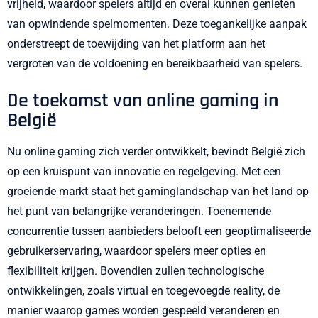
vrijheid, waardoor spelers altijd en overal kunnen genieten
van opwindende spelmomenten. Deze toegankelijke aanpak
onderstreept de toewijding van het platform aan het
vergroten van de voldoening en bereikbaarheid van spelers.
De toekomst van online gaming in
België
Nu online gaming zich verder ontwikkelt, bevindt België zich
op een kruispunt van innovatie en regelgeving. Met een
groeiende markt staat het gaminglandschap van het land op
het punt van belangrijke veranderingen. Toenemende
concurrentie tussen aanbieders belooft een geoptimaliseerde
gebruikerservaring, waardoor spelers meer opties en
flexibiliteit krijgen. Bovendien zullen technologische
ontwikkelingen, zoals virtual en toegevoegde reality, de
manier waarop games worden gespeeld veranderen en