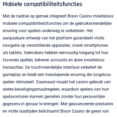
Mobiele compatibiliteitsfuncties
Met de nadruk op gemak integreert Bison Casino moeiteloos
mobiele compatibiliteitsfuncties om de gebruiksvriendelijke
ervaring voor spelers onderweg te verbeteren. Het
aanpasbare ontwerp van het platform garandeert vlotte
navigatie op verschillende apparaten, zowel smartphones
als tablets. Gebruikers hebben eenvoudig toegang tot hun
favoriete spellen, beheren accounts en doen moeiteloos
transacties. De touchvriendelijke interface verbetert de
gameplay en biedt een meeslepende ervaring die zorgeloos
spelen stimuleert. Daarnaast maakt het casino gebruik van
sterke beveiligingsmaatregelen, waardoor spelers van hun
spelavonturen kunnen genieten zonder hun persoonlijke
gegevens in gevaar te brengen. Met geavanceerde prestaties
en vlotte laadtijden belichaamt Bison Casino de geest van