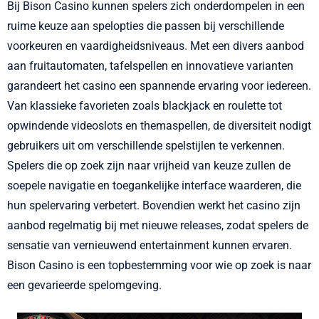
Bij Bison Casino kunnen spelers zich onderdompelen in een
ruime keuze aan spelopties die passen bij verschillende
voorkeuren en vaardigheidsniveaus. Met een divers aanbod
aan fruitautomaten, tafelspellen en innovatieve varianten
garandeert het casino een spannende ervaring voor iedereen.
Van klassieke favorieten zoals blackjack en roulette tot
opwindende videoslots en themaspellen, de diversiteit nodigt
gebruikers uit om verschillende spelstijlen te verkennen.
Spelers die op zoek zijn naar vrijheid van keuze zullen de
soepele navigatie en toegankelijke interface waarderen, die
hun spelervaring verbetert. Bovendien werkt het casino zijn
aanbod regelmatig bij met nieuwe releases, zodat spelers de
sensatie van vernieuwend entertainment kunnen ervaren.
Bison Casino is een topbestemming voor wie op zoek is naar
een gevarieerde spelomgeving.