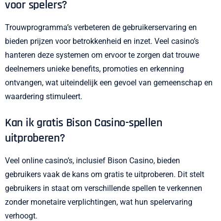
voor spelers?
Trouwprogramma’s verbeteren de gebruikerservaring en
bieden prijzen voor betrokkenheid en inzet. Veel casino’s
hanteren deze systemen om ervoor te zorgen dat trouwe
deelnemers unieke benefits, promoties en erkenning
ontvangen, wat uiteindelijk een gevoel van gemeenschap en
waardering stimuleert.
Kan ik gratis Bison Casino-spellen
uitproberen?
Veel online casino’s, inclusief Bison Casino, bieden
gebruikers vaak de kans om gratis te uitproberen. Dit stelt
gebruikers in staat om verschillende spellen te verkennen
zonder monetaire verplichtingen, wat hun spelervaring
verhoogt.