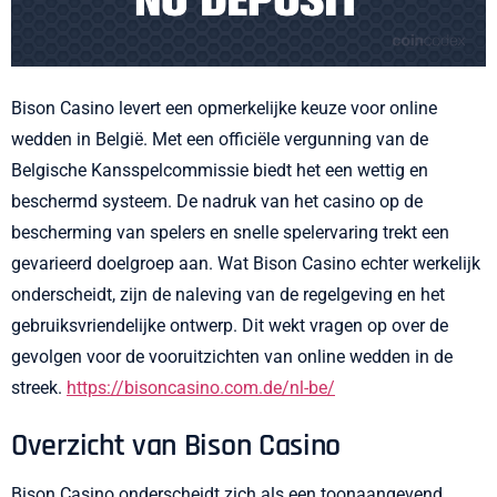
Bison Casino levert een opmerkelijke keuze voor online
wedden in België. Met een officiële vergunning van de
Belgische Kansspelcommissie biedt het een wettig en
beschermd systeem. De nadruk van het casino op de
bescherming van spelers en snelle spelervaring trekt een
gevarieerd doelgroep aan. Wat Bison Casino echter werkelijk
onderscheidt, zijn de naleving van de regelgeving en het
gebruiksvriendelijke ontwerp. Dit wekt vragen op over de
gevolgen voor de vooruitzichten van online wedden in de
streek.
https://bisoncasino.com.de/nl-be/
Overzicht van Bison Casino
Bison Casino onderscheidt zich als een toonaangevend