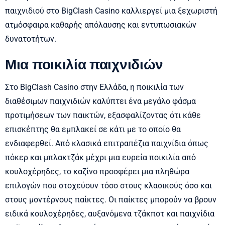
παιχνιδιού στο BigClash Casino καλλιεργεί μια ξεχωριστή
ατμόσφαιρα καθαρής απόλαυσης και εντυπωσιακών
δυνατοτήτων.
Μια ποικιλία παιχνιδιών
Στο BigClash Casino στην Ελλάδα, η ποικιλία των
διαθέσιμων παιχνιδιών καλύπτει ένα μεγάλο φάσμα
προτιμήσεων των παικτών, εξασφαλίζοντας ότι κάθε
επισκέπτης θα εμπλακεί σε κάτι με το οποίο θα
ενδιαφερθεί. Από κλασικά επιτραπέζια παιχνίδια όπως
πόκερ και μπλακτζάκ μέχρι μια ευρεία ποικιλία από
κουλοχέρηδες, το καζίνο προσφέρει μια πληθώρα
επιλογών που στοχεύουν τόσο στους κλασικούς όσο και
στους μοντέρνους παίκτες. Οι παίκτες μπορούν να βρουν
ειδικά κουλοχέρηδες, αυξανόμενα τζάκποτ και παιχνίδια