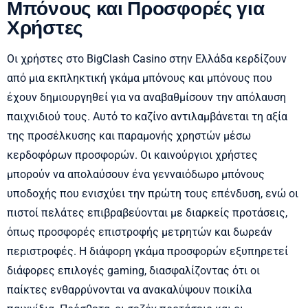
Μπόνους και Προσφορές για
Χρήστες
Οι χρήστες στο BigClash Casino στην Ελλάδα κερδίζουν
από μια εκπληκτική γκάμα μπόνους και μπόνους που
έχουν δημιουργηθεί για να αναβαθμίσουν την απόλαυση
παιχνιδιού τους. Αυτό το καζίνο αντιλαμβάνεται τη αξία
της προσέλκυσης και παραμονής χρηστών μέσω
κερδοφόρων προσφορών. Οι καινούργιοι χρήστες
μπορούν να απολαύσουν ένα γενναιόδωρο μπόνους
υποδοχής που ενισχύει την πρώτη τους επένδυση, ενώ οι
πιστοί πελάτες επιβραβεύονται με διαρκείς προτάσεις,
όπως προσφορές επιστροφής μετρητών και δωρεάν
περιστροφές. Η διάφορη γκάμα προσφορών εξυπηρετεί
διάφορες επιλογές gaming, διασφαλίζοντας ότι οι
παίκτες ενθαρρύνονται να ανακαλύψουν ποικίλα