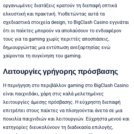
οργανωμένες διατάξεις κρατούν τη διεπαφή οπτικά
ελκυστική και πρακτική. Υιοθετώντας αυτά τα
σχεδιαστικά στοιχεία design, το BigClash Casino εγγυάται
ότι οι παίκτες μπορούν να απολαύσουν το ενδιαφέρον
τους για τα gaming χωρίς περιττές αποσπάσεις,
δημιουργώντας μια εντύπωση ανεξαρτησίας ενώ
χαίρονται τη συγκίνηση του gaming.
Λειτουργίες γρήγορης πρόσβασης
Η περιήγηση στο περιβάλλον gaming στο BigClash Casino
είναι παιχνιδάκι, χάρη στις καλά μελετημένες
λειτουργίες άμεσης πρόσβασης. Η εύχρηστη διεπαφή
επιτρέπει στους παίκτες να πλοηγούνται άνετα σε μια
ποικιλία παιχνιδιών και λειτουργιών. Εύχρηστα μενού και
κατηγορίες διευκολύνουν τη διαδικασία επιλογής,