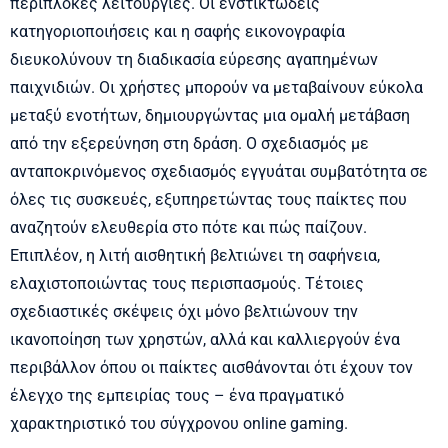
περίπλοκες λειτουργίες. Οι ενστικτώδεις
κατηγοριοποιήσεις και η σαφής εικονογραφία
διευκολύνουν τη διαδικασία εύρεσης αγαπημένων
παιχνιδιών. Οι χρήστες μπορούν να μεταβαίνουν εύκολα
μεταξύ ενοτήτων, δημιουργώντας μια ομαλή μετάβαση
από την εξερεύνηση στη δράση. Ο σχεδιασμός με
ανταποκρινόμενος σχεδιασμός εγγυάται συμβατότητα σε
όλες τις συσκευές, εξυπηρετώντας τους παίκτες που
αναζητούν ελευθερία στο πότε και πώς παίζουν.
Επιπλέον, η λιτή αισθητική βελτιώνει τη σαφήνεια,
ελαχιστοποιώντας τους περισπασμούς. Τέτοιες
σχεδιαστικές σκέψεις όχι μόνο βελτιώνουν την
ικανοποίηση των χρηστών, αλλά και καλλιεργούν ένα
περιβάλλον όπου οι παίκτες αισθάνονται ότι έχουν τον
έλεγχο της εμπειρίας τους – ένα πραγματικό
χαρακτηριστικό του σύγχρονου online gaming.