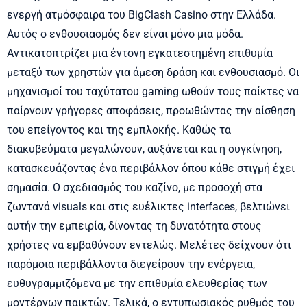
ενεργή ατμόσφαιρα του BigClash Casino στην Ελλάδα.
Αυτός ο ενθουσιασμός δεν είναι μόνο μια μόδα.
Αντικατοπτρίζει μια έντονη εγκατεστημένη επιθυμία
μεταξύ των χρηστών για άμεση δράση και ενθουσιασμό. Οι
μηχανισμοί του ταχύτατου gaming ωθούν τους παίκτες να
παίρνουν γρήγορες αποφάσεις, προωθώντας την αίσθηση
του επείγοντος και της εμπλοκής. Καθώς τα
διακυβεύματα μεγαλώνουν, αυξάνεται και η συγκίνηση,
κατασκευάζοντας ένα περιβάλλον όπου κάθε στιγμή έχει
σημασία. Ο σχεδιασμός του καζίνο, με προσοχή στα
ζωντανά visuals και στις ευέλικτες interfaces, βελτιώνει
αυτήν την εμπειρία, δίνοντας τη δυνατότητα στους
χρήστες να εμβαθύνουν εντελώς. Μελέτες δείχνουν ότι
παρόμοια περιβάλλοντα διεγείρουν την ενέργεια,
ευθυγραμμιζόμενα με την επιθυμία ελευθερίας των
μοντέρνων παικτών. Τελικά, ο εντυπωσιακός ρυθμός του