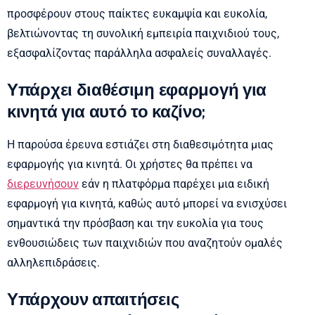
προσφέρουν στους παίκτες ευκαμψία και ευκολία,
βελτιώνοντας τη συνολική εμπειρία παιχνιδιού τους,
εξασφαλίζοντας παράλληλα ασφαλείς συναλλαγές.
Υπάρχει διαθέσιμη εφαρμογή για
κινητά για αυτό το καζίνο;
Η παρούσα έρευνα εστιάζει στη διαθεσιμότητα μιας
εφαρμογής για κινητά. Οι χρήστες θα πρέπει να
διερευνήσουν
εάν η πλατφόρμα παρέχει μια ειδική
εφαρμογή για κινητά, καθώς αυτό μπορεί να ενισχύσει
σημαντικά την πρόσβαση και την ευκολία για τους
ενθουσιώδεις των παιχνιδιών που αναζητούν ομαλές
αλληλεπιδράσεις.
Υπάρχουν απαιτήσεις