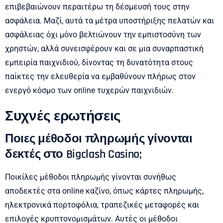
επιβεβαιώνουν περαιτέρω τη δέσμευσή τους στην
ασφάλεια. Μαζί, αυτά τα μέτρα υποστήριξης πελατών και
ασφάλειας όχι μόνο βελτιώνουν την εμπιστοσύνη των
χρηστών, αλλά συνεισφέρουν και σε μια συναρπαστική
εμπειρία παιχνιδιού, δίνοντας τη δυνατότητα στους
παίκτες την ελευθερία να εμβαθύνουν πλήρως στον
ενεργό κόσμο των online τυχερών παιχνιδιών.
Συχνές ερωτήσεις
Ποιες μέθοδοι πληρωμής γίνονται
δεκτές στο Bigclash Casino;
Ποικίλες μέθοδοι πληρωμής γίνονται συνήθως
αποδεκτές στα online καζίνο, όπως κάρτες πληρωμής,
ηλεκτρονικά πορτοφόλια, τραπεζικές μεταφορές και
επιλογές κρυπτονομισμάτων. Αυτές οι μέθοδοι