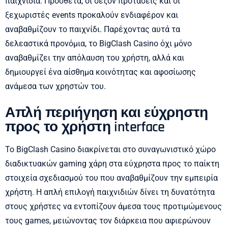
παιχνίδια. Πρόσθετα, οι σεζόν προτάσεις και οι
ξεχωριστές events προκαλούν ενδιαφέρον και
αναβαθμίζουν το παιχνίδι. Παρέχοντας αυτά τα
δελεαστικά προνόμια, το BigClash Casino όχι μόνο
αναβαθμίζει την απόλαυση του χρήστη, αλλά και
δημιουργεί ένα αίσθημα κοινότητας και αφοσίωσης
ανάμεσα των χρηστών του.
Απλή περιήγηση και εύχρηστη
προς το χρήστη interface
Το BigClash Casino διακρίνεται στο συναγωνιστικό χώρο
διαδικτυακών gaming χάρη στα εύχρηστα προς το παίκτη
στοιχεία σχεδιασμού του που αναβαθμίζουν την εμπειρία
χρήστη. Η απλή επιλογή παιχνιδιών δίνει τη δυνατότητα
στους χρήστες να εντοπίζουν άμεσα τους προτιμώμενους
τους games, μειώνοντας τον διάρκεια που αφιερώνουν