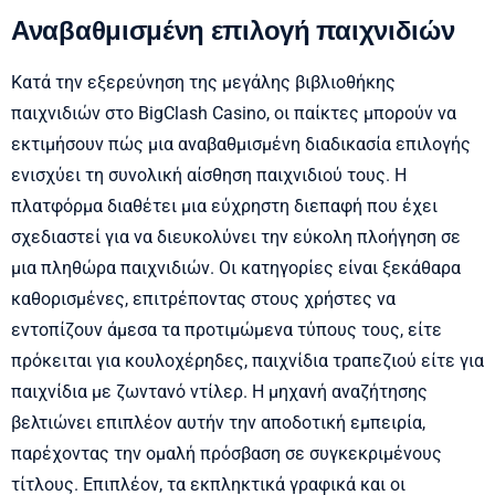
Αναβαθμισμένη επιλογή παιχνιδιών
Κατά την εξερεύνηση της μεγάλης βιβλιοθήκης
παιχνιδιών στο BigClash Casino, οι παίκτες μπορούν να
εκτιμήσουν πώς μια αναβαθμισμένη διαδικασία επιλογής
ενισχύει τη συνολική αίσθηση παιχνιδιού τους. Η
πλατφόρμα διαθέτει μια εύχρηστη διεπαφή που έχει
σχεδιαστεί για να διευκολύνει την εύκολη πλοήγηση σε
μια πληθώρα παιχνιδιών. Οι κατηγορίες είναι ξεκάθαρα
καθορισμένες, επιτρέποντας στους χρήστες να
εντοπίζουν άμεσα τα προτιμώμενα τύπους τους, είτε
πρόκειται για κουλοχέρηδες, παιχνίδια τραπεζιού είτε για
παιχνίδια με ζωντανό ντίλερ. Η μηχανή αναζήτησης
βελτιώνει επιπλέον αυτήν την αποδοτική εμπειρία,
παρέχοντας την ομαλή πρόσβαση σε συγκεκριμένους
τίτλους. Επιπλέον, τα εκπληκτικά γραφικά και οι