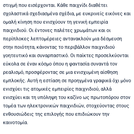
στιγμή που εισέρχονται. Κάθε παιχνίδι διαθέτει
σχολαστικά σχεδιασμένα σχέδια, με ευκρινείς εικόνες και
ομαλή κίνηση που ενισχύουν τη γενική εμπειρία
παιχνιδιού. Οι έντονες παλέτες χρωμάτων και οι
περίπλοκες λεπτομέρειες αντανακλούν μια δέσμευση
στην ποιότητα, κάνοντας το περιβάλλον παιχνιδιού
γοητευτικό και συναρπαστικό. Οι παίκτες προσελκύονται
εύκολα σε έναν κόσμο όπου η φαντασία συναντά τον
ρεαλισμό, προσφέροντας σε μια ενισχυμένη αίσθηση
εμπλοκής. Αυτή η εστίαση σε προηγμένα γραφικά όχι μόνο
ενισχύει τις ατομικές εμπειρίες παιχνιδιού, αλλά
ενισχύει και τη υπόληψη του καζίνο ως πρωτοπόρου στον
τομέα των ηλεκτρονικών παιχνιδιών, στοχεύοντας στους
ενθουσιώδεις της επιλογής που επιδιώκουν την
καινοτομία.