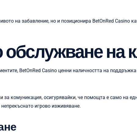
ивото на забавление, но и позиционира BetOnRed Casino к
 обслужване на 
иентите, BetOnRed Casino ценни наличността на поддръжка
и за комуникация, осигурявайки, че помощта е само на ед
 непрекъснато игрово изживяване.
ане