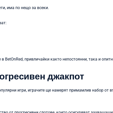
и, има по нещо за всеки.
ват:
 в BetOnRed, привличайки както непостоянни, така и опитн
огресивен джакпот
опулярни игри, играчите ще намерят примамлив набор от 
ство от прогресивни слотове, които осигуряват захващащи