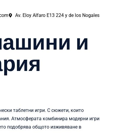
.com
Av. Eloy Alfaro E13 224 y de los Nogales
 машини и
ария
ески таблетни игри. С сюжети, които
вания. Атмосферата комбинира модерни игри
оето подобрява общото изживяване в