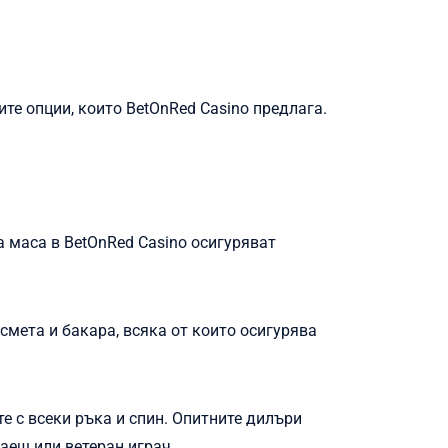
те опции, които BetOnRed Casino предлага.
 маса в BetOnRed Casino осигуряват
смета и бакара, всяка от които осигурява
 с всеки ръка и спин. Опитните дилъри
аещ или ветеран играч.