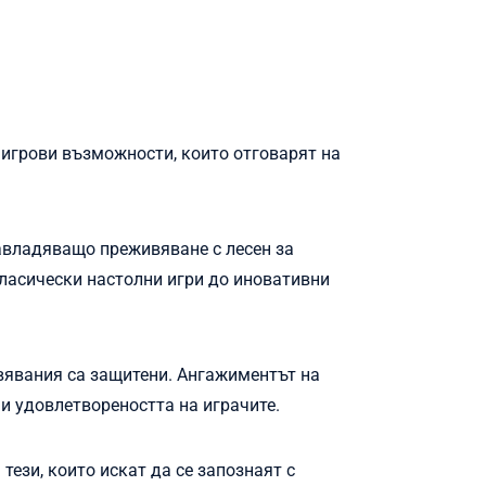
т игрови възможности, които отговарят на
завладяващо преживяване с лесен за
класически настолни игри до иновативни
ивявания са защитени. Ангажиментът на
 и удовлетвореността на играчите.
тези, които искат да се запознаят с