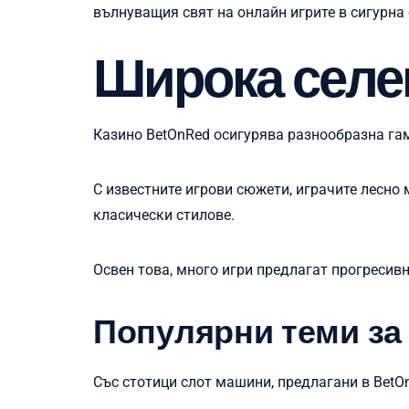
вълнуващия свят на онлайн игрите в сигурна 
Широка селек
Казино BetOnRed осигурява разнообразна га
С известните игрови сюжети, играчите лесно
класически стилове.
Освен това, много игри предлагат прогресив
Популярни теми за
Със стотици слот машини, предлагани в BetOn