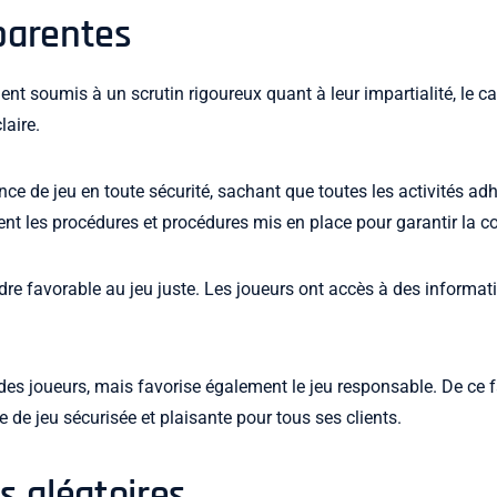
parentes
nt soumis à un scrutin rigoureux quant à leur impartialité, le c
laire.
ce de jeu en toute sécurité, sachant que toutes les activités a
ent les procédures et procédures mis en place pour garantir la c
adre favorable au jeu juste. Les joueurs ont accès à des informati
 des joueurs, mais favorise également le jeu responsable. De ce 
 de jeu sécurisée et plaisante pour tous ses clients.
 aléatoires