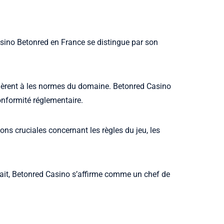
asino Betonred en France se distingue par son
dhèrent à les normes du domaine. Betonred Casino
onformité réglementaire.
ons cruciales concernant les règles du jeu, les
fait, Betonred Casino s’affirme comme un chef de