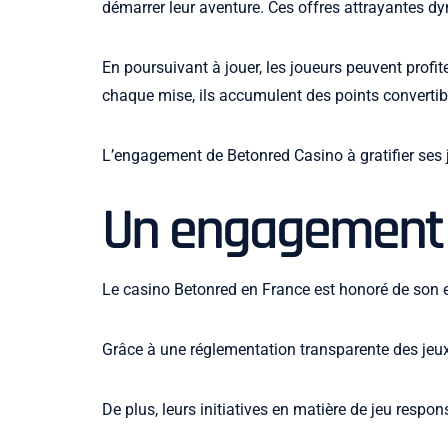
démarrer leur aventure. Ces offres attrayantes d
En poursuivant à jouer, les joueurs peuvent prof
chaque mise, ils accumulent des points convertib
L’engagement de Betonred Casino à gratifier ses 
Un engagement e
Le casino Betonred en France est honoré de son en
Grâce à une réglementation transparente des jeux e
De plus, leurs initiatives en matière de jeu resp