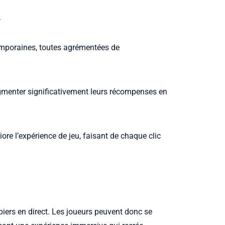
.
emporaines, toutes agrémentées de
ugmenter significativement leurs récompenses en
e l’expérience de jeu, faisant de chaque clic
iers en direct. Les joueurs peuvent donc se