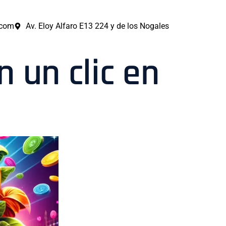
.com
Av. Eloy Alfaro E13 224 y de los Nogales
 un clic en