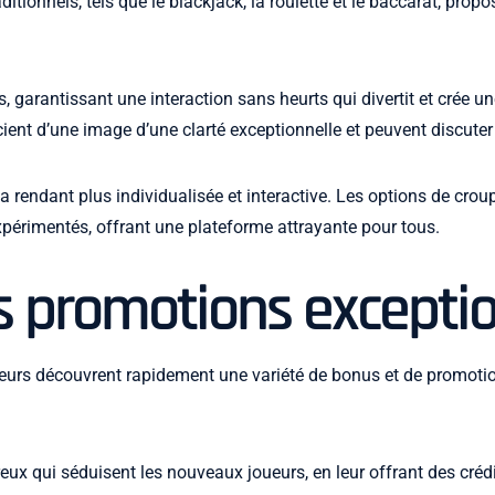
itionnels, tels que le blackjack, la roulette et le baccarat, pro
ts, garantissant une interaction sans heurts qui divertit et crée 
cient d’une image d’une clarté exceptionnelle et peuvent discuter 
 la rendant plus individualisée et interactive. Les options de cro
xpérimentés, offrant une plateforme attrayante pour tous.
s promotions excepti
oueurs découvrent rapidement une variété de bonus et de promoti
x qui séduisent les nouveaux joueurs, en leur offrant des crédi