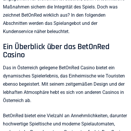
Maßnahmen sichern die Integrität des Spiels. Doch was
zeichnet BetOnRed wirklich aus? In den folgenden
Abschnitten werden das Spielangebot und der
Kundenservice näher beleuchtet.
Ein Überblick über das BetOnRed
Casino
Das in Österreich gelegene BetOnRed Casino bietet ein
dynamisches Spielerlebnis, das Einheimische wie Touristen
ebenso begeistert. Mit seinem zeitgemäßen Design und der
lebhaften Atmosphäre hebt es sich von anderen Casinos in
Österreich ab.
BetOnRed bietet eine Vielzahl an Annehmlichkeiten, darunter
hochwertige Spieltische und moderne Spielautomaten,