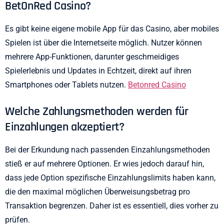
BetOnRed Casino?
Es gibt keine eigene mobile App für das Casino, aber mobiles
Spielen ist über die Internetseite möglich. Nutzer können
mehrere App-Funktionen, darunter geschmeidiges
Spielerlebnis und Updates in Echtzeit, direkt auf ihren
Smartphones oder Tablets nutzen.
Betonred Casino
Welche Zahlungsmethoden werden für
Einzahlungen akzeptiert?
Bei der Erkundung nach passenden Einzahlungsmethoden
stieß er auf mehrere Optionen. Er wies jedoch darauf hin,
dass jede Option spezifische Einzahlungslimits haben kann,
die den maximal möglichen Überweisungsbetrag pro
Transaktion begrenzen. Daher ist es essentiell, dies vorher zu
prüfen.