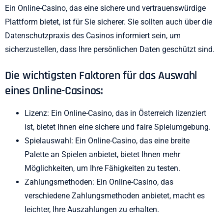
Ein Online-Casino, das eine sichere und vertrauenswürdige
Plattform bietet, ist für Sie sicherer. Sie sollten auch über die
Datenschutzpraxis des Casinos informiert sein, um
sicherzustellen, dass Ihre persönlichen Daten geschützt sind.
Die wichtigsten Faktoren für das Auswahl
eines Online-Casinos:
Lizenz: Ein Online-Casino, das in Österreich lizenziert
ist, bietet Ihnen eine sichere und faire Spielumgebung.
Spielauswahl: Ein Online-Casino, das eine breite
Palette an Spielen anbietet, bietet Ihnen mehr
Möglichkeiten, um Ihre Fähigkeiten zu testen.
Zahlungsmethoden: Ein Online-Casino, das
verschiedene Zahlungsmethoden anbietet, macht es
leichter, Ihre Auszahlungen zu erhalten.