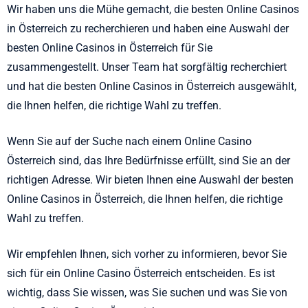
Wir haben uns die Mühe gemacht, die besten Online Casinos
in Österreich zu recherchieren und haben eine Auswahl der
besten Online Casinos in Österreich für Sie
zusammengestellt. Unser Team hat sorgfältig recherchiert
und hat die besten Online Casinos in Österreich ausgewählt,
die Ihnen helfen, die richtige Wahl zu treffen.
Wenn Sie auf der Suche nach einem Online Casino
Österreich sind, das Ihre Bedürfnisse erfüllt, sind Sie an der
richtigen Adresse. Wir bieten Ihnen eine Auswahl der besten
Online Casinos in Österreich, die Ihnen helfen, die richtige
Wahl zu treffen.
Wir empfehlen Ihnen, sich vorher zu informieren, bevor Sie
sich für ein Online Casino Österreich entscheiden. Es ist
wichtig, dass Sie wissen, was Sie suchen und was Sie von