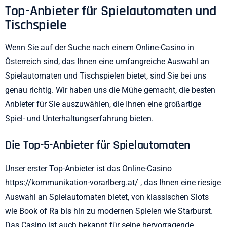
Top-Anbieter für Spielautomaten und
Tischspiele
Wenn Sie auf der Suche nach einem Online-Casino in
Österreich sind, das Ihnen eine umfangreiche Auswahl an
Spielautomaten und Tischspielen bietet, sind Sie bei uns
genau richtig. Wir haben uns die Mühe gemacht, die besten
Anbieter für Sie auszuwählen, die Ihnen eine großartige
Spiel- und Unterhaltungserfahrung bieten.
Die Top-5-Anbieter für Spielautomaten
Unser erster Top-Anbieter ist das Online-Casino
https://kommunikation-vorarlberg.at/ , das Ihnen eine riesige
Auswahl an Spielautomaten bietet, von klassischen Slots
wie Book of Ra bis hin zu modernen Spielen wie Starburst.
Das Casino ist auch bekannt für seine hervorragende