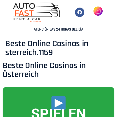
ATENCIÓN LAS 24 HORAS DEL DÍA
Beste Online Casinos in
sterreich.1159
Beste Online Casinos in
Österreich
SPIELEN