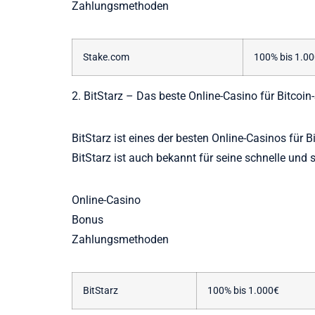
Zahlungsmethoden
Stake.com
100% bis 1.0
2. BitStarz – Das beste Online-Casino für Bitcoin-
BitStarz ist eines der besten Online-Casinos für 
BitStarz ist auch bekannt für seine schnelle un
Online-Casino
Bonus
Zahlungsmethoden
BitStarz
100% bis 1.000€