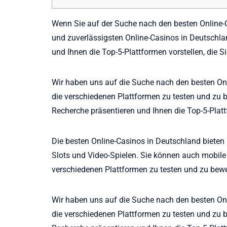
Wenn Sie auf der Suche nach den besten Online-Ca
und zuverlässigsten Online-Casinos in Deutschlan
und Ihnen die Top-5-Plattformen vorstellen, die S
Wir haben uns auf die Suche nach den besten On
die verschiedenen Plattformen zu testen und zu b
Recherche präsentieren und Ihnen die Top-5-Plattf
Die besten Online-Casinos in Deutschland bieten 
Slots und Video-Spielen. Sie können auch mobile
verschiedenen Plattformen zu testen und zu bewe
Wir haben uns auf die Suche nach den besten On
die verschiedenen Plattformen zu testen und zu b