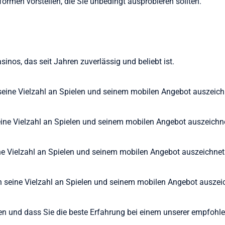
ormen vorstellen, die Sie unbedingt ausprobieren sollten.
sinos, das seit Jahren zuverlässig und beliebt ist.
 seine Vielzahl an Spielen und seinem mobilen Angebot auszeich
seine Vielzahl an Spielen und seinem mobilen Angebot auszeichn
ine Vielzahl an Spielen und seinem mobilen Angebot auszeichnet
ch seine Vielzahl an Spielen und seinem mobilen Angebot auszei
eren und dass Sie die beste Erfahrung bei einem unserer empfoh