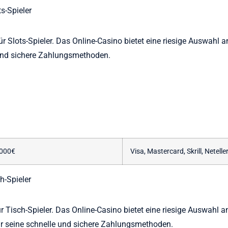
s-Spieler
ür Slots-Spieler. Das Online-Casino bietet eine riesige Auswahl
 und sichere Zahlungsmethoden.
.000€
Visa, Mastercard, Skrill, Netelle
h-Spieler
r Tisch-Spieler. Das Online-Casino bietet eine riesige Auswahl 
r seine schnelle und sichere Zahlungsmethoden.