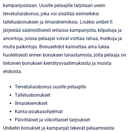
kampanjoistaan. Uusille pelaajille tarjotaan usein
tervetuliaisbonus, joka voi sisältää esimerkiksi
talletusbonuksen ja ilmaiskierroksia. Lisäksi unibet fi
järjestää säännöllisesti erilaisia kampanjoita, kilpailuja ja
arvontoja, joissa pelaajat voivat voittaa rahaa, matkoja ja
muita palkintoja. Bonusehdot kannattaa aina lukea
huolellisesti ennen bonuksen lunastamista, jotta pelaaja on
tietoinen bonuksen kierrätysvaatimuksista ja muista
ehdoista.
Tervetuliaisbonus uusille pelaajille
Talletusbonukset
Ilmaiskierrokset
Kanta-asiakasohjelmat
Päivittäiset ja viikoittaiset tarjoukset
Unibetin bonukset ja kampanjat tekevät pelaamisesta