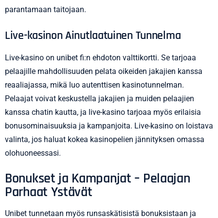
parantamaan taitojaan.
Live-kasinon Ainutlaatuinen Tunnelma
Live-kasino on unibet fi:n ehdoton valttikortti. Se tarjoaa
pelaajille mahdollisuuden pelata oikeiden jakajien kanssa
reaaliajassa, mikä luo autenttisen kasinotunnelman.
Pelaajat voivat keskustella jakajien ja muiden pelaajien
kanssa chatin kautta, ja live-kasino tarjoaa myös erilaisia
bonusominaisuuksia ja kampanjoita. Live-kasino on loistava
valinta, jos haluat kokea kasinopelien jännityksen omassa
olohuoneessasi.
Bonukset ja Kampanjat – Pelaajan
Parhaat Ystävät
Unibet tunnetaan myös runsaskätisistä bonuksistaan ja