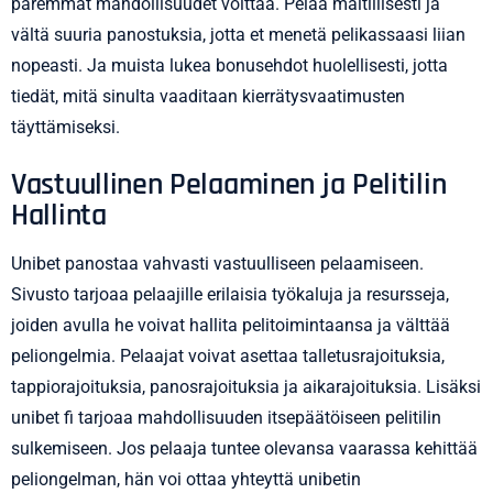
paremmat mahdollisuudet voittaa. Pelaa maltillisesti ja
vältä suuria panostuksia, jotta et menetä pelikassaasi liian
nopeasti. Ja muista lukea bonusehdot huolellisesti, jotta
tiedät, mitä sinulta vaaditaan kierrätysvaatimusten
täyttämiseksi.
Vastuullinen Pelaaminen ja Pelitilin
Hallinta
Unibet panostaa vahvasti vastuulliseen pelaamiseen.
Sivusto tarjoaa pelaajille erilaisia työkaluja ja resursseja,
joiden avulla he voivat hallita pelitoimintaansa ja välttää
peliongelmia. Pelaajat voivat asettaa talletusrajoituksia,
tappiorajoituksia, panosrajoituksia ja aikarajoituksia. Lisäksi
unibet fi tarjoaa mahdollisuuden itsepäätöiseen pelitilin
sulkemiseen. Jos pelaaja tuntee olevansa vaarassa kehittää
peliongelman, hän voi ottaa yhteyttä unibetin