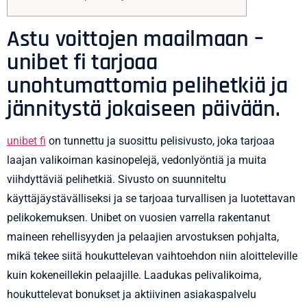
Astu voittojen maailmaan –
unibet fi tarjoaa
unohtumattomia pelihetkiä ja
jännitystä jokaiseen päivään.
unibet fi
on tunnettu ja suosittu pelisivusto, joka tarjoaa
laajan valikoiman kasinopelejä, vedonlyöntiä ja muita
viihdyttäviä pelihetkiä. Sivusto on suunniteltu
käyttäjäystävälliseksi ja se tarjoaa turvallisen ja luotettavan
pelikokemuksen. Unibet on vuosien varrella rakentanut
maineen rehellisyyden ja pelaajien arvostuksen pohjalta,
mikä tekee siitä houkuttelevan vaihtoehdon niin aloitteleville
kuin kokeneillekin pelaajille. Laadukas pelivalikoima,
houkuttelevat bonukset ja aktiivinen asiakaspalvelu