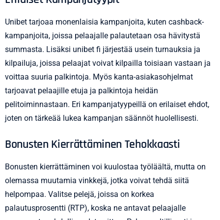
Unibet tarjoaa monenlaisia kampanjoita, kuten cashback-
kampanjoita, joissa pelaajalle palautetaan osa hävitystä
summasta. Lisäksi unibet fi järjestää usein turnauksia ja
kilpailuja, joissa pelaajat voivat kilpailla toisiaan vastaan ja
voittaa suuria palkintoja. Myös kanta-asiakasohjelmat
tarjoavat pelaajille etuja ja palkintoja heidän
pelitoiminnastaan. Eri kampanjatyypeillä on erilaiset ehdot,
joten on tärkeää lukea kampanjan säännöt huolellisesti.
Bonusten Kierrättäminen Tehokkaasti
Bonusten kierrättäminen voi kuulostaa työläältä, mutta on
olemassa muutamia vinkkejä, jotka voivat tehdä siitä
helpompaa. Valitse pelejä, joissa on korkea
palautusprosentti (RTP), koska ne antavat pelaajalle