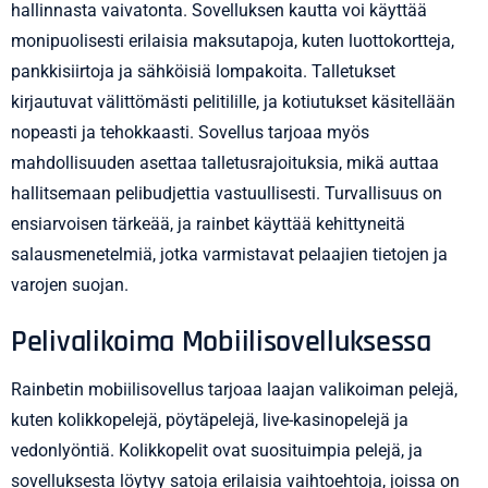
hallinnasta vaivatonta. Sovelluksen kautta voi käyttää
monipuolisesti erilaisia maksutapoja, kuten luottokortteja,
pankkisiirtoja ja sähköisiä lompakoita. Talletukset
kirjautuvat välittömästi pelitilille, ja kotiutukset käsitellään
nopeasti ja tehokkaasti. Sovellus tarjoaa myös
mahdollisuuden asettaa talletusrajoituksia, mikä auttaa
hallitsemaan pelibudjettia vastuullisesti. Turvallisuus on
ensiarvoisen tärkeää, ja rainbet käyttää kehittyneitä
salausmenetelmiä, jotka varmistavat pelaajien tietojen ja
varojen suojan.
Pelivalikoima Mobiilisovelluksessa
Rainbetin mobiilisovellus tarjoaa laajan valikoiman pelejä,
kuten kolikkopelejä, pöytäpelejä, live-kasinopelejä ja
vedonlyöntiä. Kolikkopelit ovat suosituimpia pelejä, ja
sovelluksesta löytyy satoja erilaisia vaihtoehtoja, joissa on