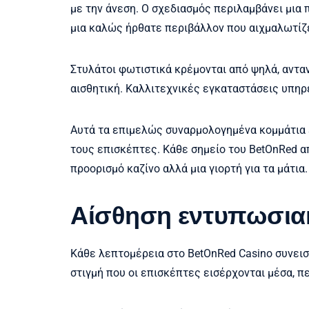
με την άνεση. Ο σχεδιασμός περιλαμβάνει μια
μια καλώς ήρθατε περιβάλλον που αιχμαλωτίζ
Στυλάτοι φωτιστικά κρέμονται από ψηλά, αντα
αισθητική. Καλλιτεχνικές εγκαταστάσεις υπηρε
Αυτά τα επιμελώς συναρμολογημένα κομμάτια ει
τους επισκέπτες. Κάθε σημείο του BetOnRed 
προορισμό καζίνο αλλά μια γιορτή για τα μάτια.
Αίσθηση εντυπωσια
Κάθε λεπτομέρεια στο BetOnRed Casino συνεισ
στιγμή που οι επισκέπτες εισέρχονται μέσα, 