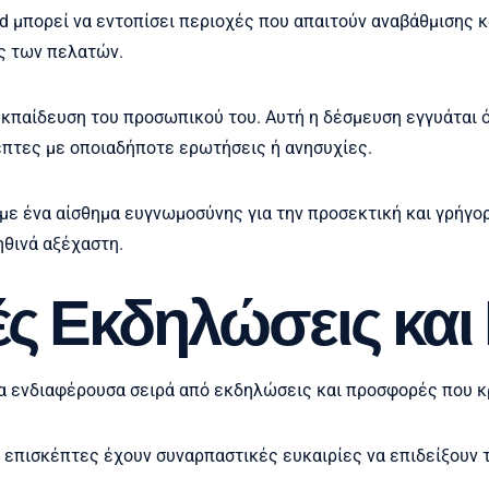
 μπορεί να εντοπίσει περιοχές που απαιτούν αναβάθμισης κ
ις των πελατών.
εκπαίδευση του προσωπικού του. Αυτή η δέσμευση εγγυάται ότ
κέπτες με οποιαδήποτε ερωτήσεις ή ανησυχίες.
με ένα αίσθημα ευγνωμοσύνης για την προσεκτική και γρήγ
ηθινά αξέχαστη.
ς Εκδηλώσεις κα
ια ενδιαφέρουσα σειρά από εκδηλώσεις και προσφορές που κ
 επισκέπτες έχουν συναρπαστικές ευκαιρίες να επιδείξουν τ