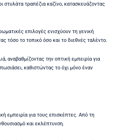
ρι στυλάτα τραπέζια καζίνο, κατασκευάζοντας
ρωματικές επιλογές ενισχύουν τη γενική
ς τόσο το τοπικό όσο και το διεθνές ταλέντο.
ά, αναβαθμίζοντας την οπτική εμπειρία για
πωσιάσει, καθιστώντας το όχι μόνο έναν
κή εμπειρία για τους επισκέπτες. Από τη
νθουσιασμό και εκλέπτυνση.