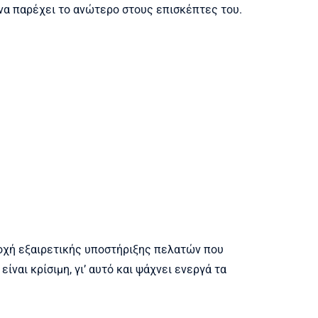
 να παρέχει το ανώτερο στους επισκέπτες του.
οχή εξαιρετικής υποστήριξης πελατών που
ναι κρίσιμη, γι’ αυτό και ψάχνει ενεργά τα