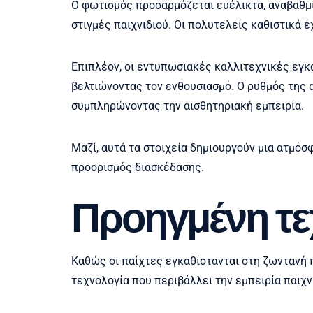
Ο φωτισμός προσαρμόζεται ευέλικτα, αναβαθμ
στιγμές παιχνιδιού. Οι πολυτελείς καθιστικά 
Επιπλέον, οι εντυπωσιακές καλλιτεχνικές εγκ
βελτιώνοντας τον ενθουσιασμό. Ο ρυθμός της 
συμπληρώνοντας την αισθητηριακή εμπειρία.
Μαζί, αυτά τα στοιχεία δημιουργούν μια ατμό
προορισμός διασκέδασης.
Προηγμένη τε
Καθώς οι παίχτες εγκαθίστανται στη ζωντανή 
τεχνολογία που περιβάλλει την εμπειρία παιχν