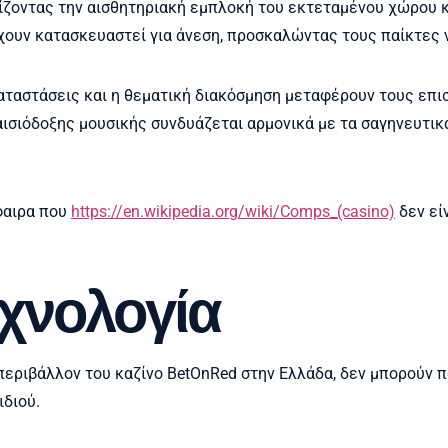
ίζοντας την αισθητηριακή εμπλοκή του εκτεταμένου χώρου 
έχουν κατασκευαστεί για άνεση, προσκαλώντας τους παίκτες 
αταστάσεις και η θεματική διακόσμηση μεταφέρουν τους επι
αισιόδοξης μουσικής συνδυάζεται αρμονικά με τα σαγηνευτικ
σφαιρα που
https://en.wikipedia.org/wiki/Comps_(casino)
δεν εί
χνολογία
περιβάλλον του καζίνο BetOnRed στην Ελλάδα, δεν μπορούν 
ιδιού.