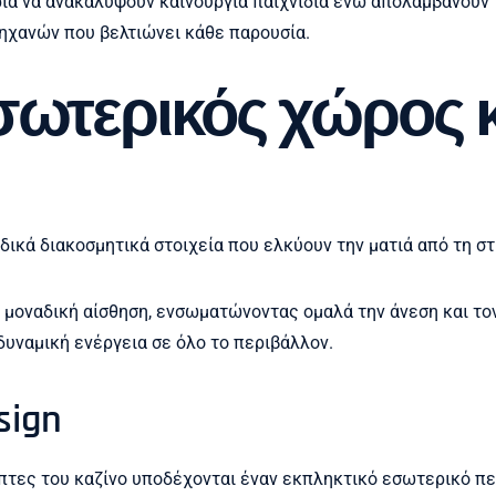
ρία να ανακαλύψουν καινούργια παιχνίδια ενώ απολαμβάνουν 
ηχανών που βελτιώνει κάθε παρουσία.
σωτερικός χώρος κ
δικά διακοσμητικά στοιχεία που ελκύουν την ματιά από τη στ
 μοναδική αίσθηση, ενσωματώνοντας ομαλά την άνεση και το
δυναμική ενέργεια σε όλο το περιβάλλον.
sign
έπτες του καζίνο υποδέχονται έναν εκπληκτικό εσωτερικό π