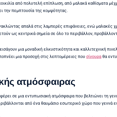
 ποικιλία από πολυτελή επίπλωση, από μαλακά καθίσματα μέχ
ει την πεμπτουσία της κομψότητας.
νακλώντας απαλά στις λαμπερές επιφάνειες, ενώ μαλακές χ
τούν ως κεντρικά σημεία σε όλο το περιβάλλον, προβάλλοντα
σάγουν μια μοναδική ελκυστικότητα και καλλιτεχνική πινελι
αποπνέει μια προσοχή στις λεπτομέρειες που
σίγουρα
θα εντυ
κής ατμόσφαιρας
φέρει σε μια εντυπωσιακή ατμόσφαιρα που βελτιώνει τη γενι
περιβάλλονται από ένα θαυμάσιο εσωτερικό χώρο που γεννά ε