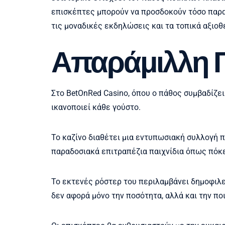
επισκέπτες μπορούν να προσδοκούν τόσο παραδ
τις μοναδικές εκδηλώσεις και τα τοπικά αξιο
Απαράμιλλη Γ
Στο BetOnRed Casino, όπου ο πάθος συμβαδίζει
ικανοποιεί κάθε γούστο.
Το καζίνο διαθέτει μια εντυπωσιακή συλλογή π
παραδοσιακά επιτραπέζια παιχνίδια όπως πόκε
Το εκτενές ρόστερ του περιλαμβάνει δημοφιλεί
δεν αφορά μόνο την ποσότητα, αλλά και την π