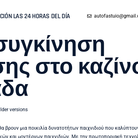
CIÓN LAS 24 HORAS DEL DÍA
autofastuio@gmail
συγκίνηση
ης στο καζίν
άδα
θα βρουν μια ποικιλία δυνατοτήτων παιχνιδιού που καλύπτου
κών και μοντέρνων παιχνιδιών. Με την πρωτοποριακή τεχνολο