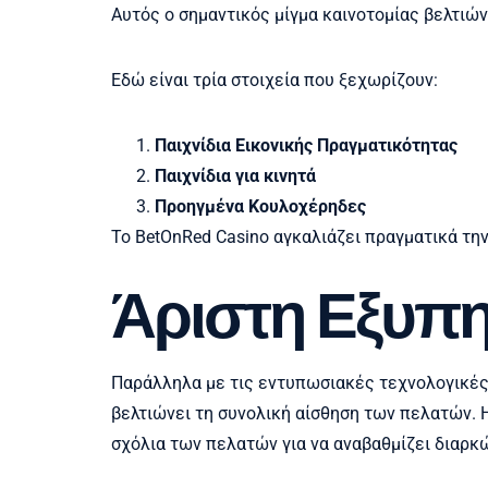
Αυτός ο σημαντικός μίγμα καινοτομίας βελτιών
Εδώ είναι τρία στοιχεία που ξεχωρίζουν:
Παιχνίδια Εικονικής Πραγματικότητας
Παιχνίδια για κινητά
Προηγμένα Κουλοχέρηδες
Το BetOnRed Casino αγκαλιάζει πραγματικά τη
Άριστη Εξυπ
Παράλληλα με τις εντυπωσιακές τεχνολογικές
βελτιώνει τη συνολική αίσθηση των πελατών. Η 
σχόλια των πελατών για να αναβαθμίζει διαρκώ