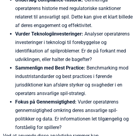
operatørens historie med regulatoriske sanktioner
relateret til ansvarligt spil. Dette kan give et klart billede
af deres engagement og effektivitet.
Vurder Teknologiinvesteringer:
Analyser operatørens
investeringer i teknologi til forebyggelse og
identifikation af spilproblemer. Er de på forkant med
udviklingen, eller halter de bagefter?
Sammenlign med Best Practice:
Benchmarking mod
industristandarder og best practices i førende
jurisdiktioner kan afsløre styrker og svagheder i en
operatørs ansvarlige spil-strategi.
Fokus på Gennemsigtighed:
Vurder operatørens
gennemsigtighed omkring deres ansvarlige spil-
politikker og data. Er informationen let tilgængelig og
forståelig for spillere?
Ved at anvende disse analytiske rammer kan