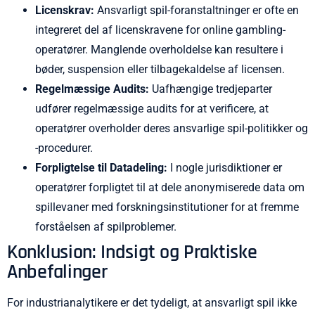
Licenskrav:
Ansvarligt spil-foranstaltninger er ofte en
integreret del af licenskravene for online gambling-
operatører. Manglende overholdelse kan resultere i
bøder, suspension eller tilbagekaldelse af licensen.
Regelmæssige Audits:
Uafhængige tredjeparter
udfører regelmæssige audits for at verificere, at
operatører overholder deres ansvarlige spil-politikker og
-procedurer.
Forpligtelse til Datadeling:
I nogle jurisdiktioner er
operatører forpligtet til at dele anonymiserede data om
spillevaner med forskningsinstitutioner for at fremme
forståelsen af spilproblemer.
Konklusion: Indsigt og Praktiske
Anbefalinger
For industrianalytikere er det tydeligt, at ansvarligt spil ikke