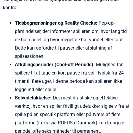
kontrol.
Tidsbegrænsninger og Reality Checks:
Pop-up-
påmindelser, der informerer spilleren om, hvor lang tid
de har spillet, og hvor meget de har vundet eller tabt.
Dette kan opfordre til pauser eller afslutning af
spilsessionen.
Afkølingsperioder (Cool-off Periods):
Mulighed for
spillere til at tage en kort pause fra spil, typisk fra 24
timer til flere uger. I denne periode kan spilleren ikke
logge ind eller spille.
Selvudelukkelse:
Det mest drastiske og effektive
værktøj, hvor en spiller frivilligt udelukker sig selv fra at
spille på en specifik platform eller på tværs af flere
platforme (f.eks. via ROFUS i Danmark) i en længere
periode, ofte seks måneder til permanent.