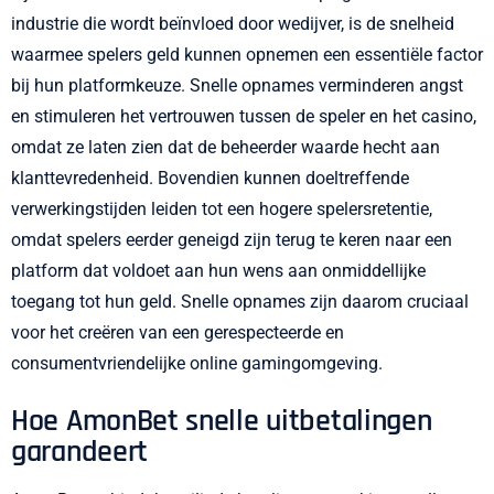
industrie die wordt beïnvloed door wedijver, is de snelheid
waarmee spelers geld kunnen opnemen een essentiële factor
bij hun platformkeuze. Snelle opnames verminderen angst
en stimuleren het vertrouwen tussen de speler en het casino,
omdat ze laten zien dat de beheerder waarde hecht aan
klanttevredenheid. Bovendien kunnen doeltreffende
verwerkingstijden leiden tot een hogere spelersretentie,
omdat spelers eerder geneigd zijn terug te keren naar een
platform dat voldoet aan hun wens aan onmiddellijke
toegang tot hun geld. Snelle opnames zijn daarom cruciaal
voor het creëren van een gerespecteerde en
consumentvriendelijke online gamingomgeving.
Hoe AmonBet snelle uitbetalingen
garandeert