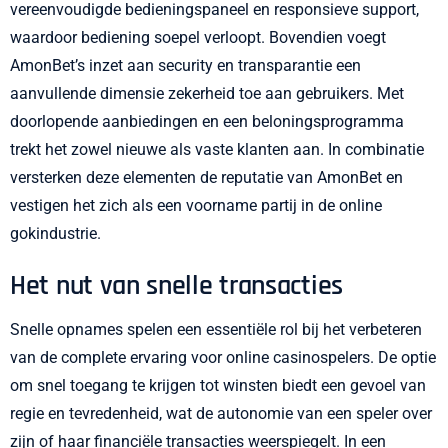
vereenvoudigde bedieningspaneel en responsieve support,
waardoor bediening soepel verloopt. Bovendien voegt
AmonBet’s inzet aan security en transparantie een
aanvullende dimensie zekerheid toe aan gebruikers. Met
doorlopende aanbiedingen en een beloningsprogramma
trekt het zowel nieuwe als vaste klanten aan. In combinatie
versterken deze elementen de reputatie van AmonBet en
vestigen het zich als een voorname partij in de online
gokindustrie.
Het nut van snelle transacties
Snelle opnames spelen een essentiële rol bij het verbeteren
van de complete ervaring voor online casinospelers. De optie
om snel toegang te krijgen tot winsten biedt een gevoel van
regie en tevredenheid, wat de autonomie van een speler over
zijn of haar financiële transacties weerspiegelt. In een