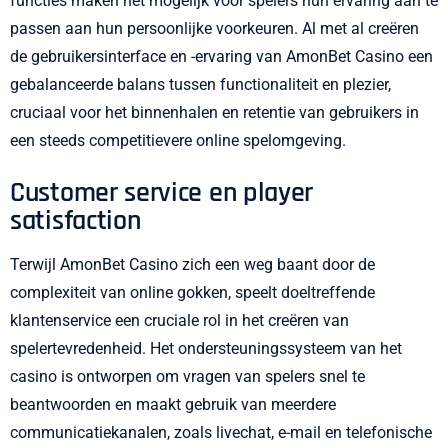
functies maken het mogelijk voor spelers hun ervaring aan te
passen aan hun persoonlijke voorkeuren. Al met al creëren
de gebruikersinterface en -ervaring van AmonBet Casino een
gebalanceerde balans tussen functionaliteit en plezier,
cruciaal voor het binnenhalen en retentie van gebruikers in
een steeds competitievere online spelomgeving.
Customer service en player
satisfaction
Terwijl AmonBet Casino zich een weg baant door de
complexiteit van online gokken, speelt doeltreffende
klantenservice een cruciale rol in het creëren van
spelertevredenheid. Het ondersteuningssysteem van het
casino is ontworpen om vragen van spelers snel te
beantwoorden en maakt gebruik van meerdere
communicatiekanalen, zoals livechat, e-mail en telefonische