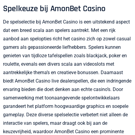
Spelkeuze bij AmonBet Casino
De spelselectie bij AmonBet Casino is een uitstekend aspect
dat een breed scala aan spelers aantrekt. Met een rijk
aanbod aan spelopties richt het casino zich op zowel casual
gamers als gepassioneerde liefhebbers. Spelers kunnen
genieten van tijdloze tafelspellen zoals blackjack, poker en
roulette, evenals een divers scala aan videoslots met
aantrekkelijke thema’s en creatieve bonussen. Daarnaast
biedt AmonBet Casino live dealerspellen, die een indringende
ervaring bieden die doet denken aan echte casino’s. Door
samenwerking met toonaangevende spelontwikkelaars
garandeert het platform hoogwaardige graphics en soepele
gameplay. Deze diverse spelselectie verbetert niet alleen de
interactie van spelers, maar draagt ook bij aan de
keuzevrijheid, waardoor AmonBet Casino een prominente