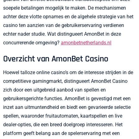
soepele betalingen mogelijk te maken. De mechanismen
achter deze vlotte opnames en de algehele strategie van het
casino ten aanzien van de gebruikerservaring verdienen
echter nader studie. Wat distingueert AmonBet in deze
concurrerende omgeving?
amonbetnetherlands.nl
Overzicht van AmonBet Casino
Hoewel talloze online casino’s om de interesse strijden in de
competitieve gamingmarkt, distingueert AmonBet Casino
zich door een uitgebreid aanbod van spellen en
gebruikersgerichte functies. AmonBet is gevestigd met een
inzet aan uitmuntendheid en biedt een gevarieerde selectie
spellen, waaronder fruitautomaten, kaartspellen en live
dealer-opties, die een breed doelgroep interesseren. Het
platform geeft belang aan de spelerservaring met een