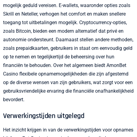
mogelijk geduld vereisen. E-wallets, waaronder opties zoals
Skrill en Neteller, verhogen het comfort en maken snellere
toegang tot uitbetalingen mogelijk. Cryptocurrency-opties,
zoals Bitcoin, bieden een modern alternatief dat privé en
autonomie ondersteunt. Daarnaast stellen andere methoden,
zoals prepaidkaarten, gebruikers in staat om eenvoudig geld
op te nemen en tegelijkertijd de beheersing over hun
financiën te behouden. Over het algemeen biedt AmonBet
Casino flexibele opnamemogelijkheden die zijn afgestemd
op de diverse wensen van zijn gebruikers, wat zorgt voor een
gebruiksvriendelijke ervaring die financiële onafhankelijkheid
bevordert.
Verwerkingstijden uitgelegd
Het inzicht krijgen in van de verwerkingstijden voor opnames