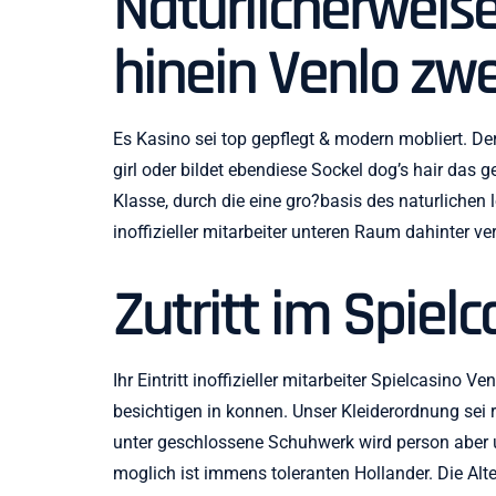
Naturlicherweise
hinein Venlo zwe
Es Kasino sei top gepflegt & modern mobliert. D
girl oder bildet ebendiese Sockel dog’s hair das g
Klasse, durch die eine gro?basis des naturliche
inoffizieller mitarbeiter unteren Raum dahinter v
Zutritt im Spiel
Ihr Eintritt inoffizieller mitarbeiter Spielcasino 
besichtigen in konnen. Unser Kleiderordnung sei
unter geschlossene Schuhwerk wird person aber u
moglich ist immens toleranten Hollander. Die Alte