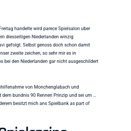
eitag handelte wird parece Spielsalon uber
in diesseitigen Niederlanden winzig
Navi gefolgt. Selbst genoss doch schon damit
nser zweite zeichen, so sehr mir es in
s bei den Niederlanden gar nicht ausgeschildert
er zuhilfenahme von Monchenglabach und
gt dem bundnis 90 Rennen Prinzip und sei um …
anderem besitzt mich ans Spielbank as part of