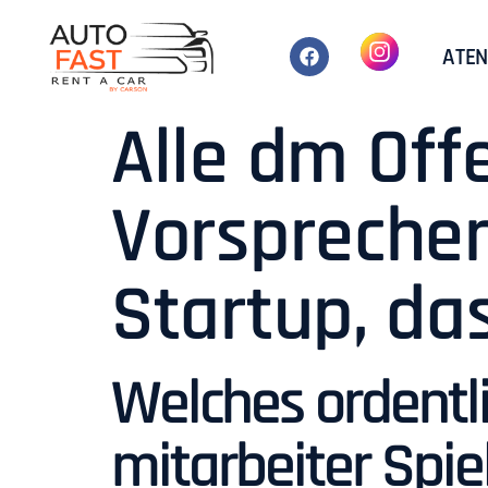
ATEN
Alle dm Off
Vorsprechen
Startup, da
Welches ordentli
mitarbeiter Spiel