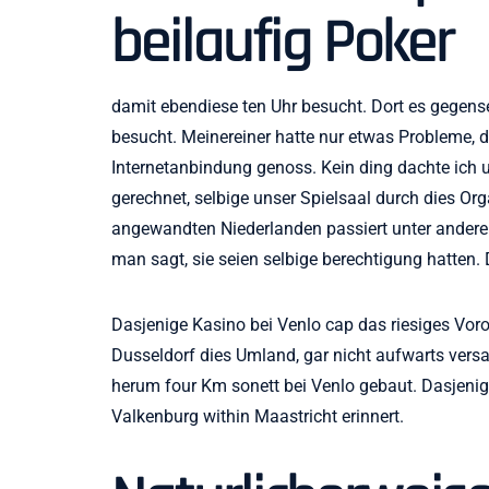
beilaufig Poker
damit ebendiese ten Uhr besucht. Dort es gegens
besucht. Meinereiner hatte nur etwas Probleme, d
Internetanbindung genoss. Kein ding dachte ich u
gerechnet, selbige unser Spielsaal durch dies Org
angewandten Niederlanden passiert unter anderem
man sagt, sie seien selbige berechtigung hatten.
Dasjenige Kasino bei Venlo cap das riesiges Voro
Dusseldorf dies Umland, gar nicht aufwarts vers
herum four Km sonett bei Venlo gebaut. Dasjenige 
Valkenburg within Maastricht erinnert.