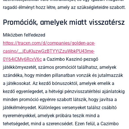
ragadó élményt hozz létre, amely az szükségleteidre szabott.
Promóciók, amelyek miatt visszatérsz
Miközben felfedezed
https://tracxn.com/d/companies/golden-ace-
casino/__jEuKIuzwGzBTYYiZzuWbkPU43me-
0Y64jCMy6RcvV6c
a Cazimbo Kaszinó pezsgő
játékkörnyezetét, számos promóciót találhatsz, amelyek
szándéka, hogy minden pillanatban vonzák és jutalmazzák
a játékosokat. Az kezdő bónuszoktól, amelyek emelik a
kezdő egyenlegedet, a hétvégi pénzvisszatérítési ajánlatokig
minden promóció egyénre szabott látszik, hogy javítsa a
játékélményedet. Különleges versenyeket találsz csábító
nyereményekkel, amelyek próbára teszik mind a
tehetségedet, mind a szerencsédet. Ezen felül, a Cazimbo