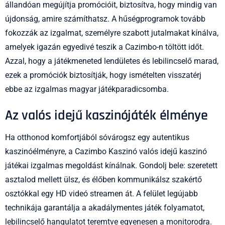
állandóan megújítja promócióit, biztosítva, hogy mindig van
újdonság, amire számíthatsz. A hűségprogramok tovább
fokozzák az izgalmat, személyre szabott jutalmakat kínálva,
amelyek igazán egyedivé teszik a Cazimbo-n töltött időt.
Azzal, hogy a játékmeneted lendületes és lebilincselő marad,
ezek a promóciók biztosítják, hogy ismételten visszatérj
ebbe az izgalmas magyar játékparadicsomba.
Az valós idejű kaszinójáték élménye
Ha otthonod komfortjából sóvárogsz egy autentikus
kaszinóélményre, a Cazimbo Kaszinó valós idejű kaszinó
játékai izgalmas megoldást kínálnak. Gondolj bele: szeretett
asztalod mellett ülsz, és élőben kommunikálsz szakértő
osztókkal egy HD videó streamen át. A felület legújabb
technikája garantálja a akadálymentes játék folyamatot,
lebilincselő hangulatot teremtve egyenesen a monitorodra.