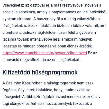
Cseveghetsz az osztóval és a más résztvevővel, növelve a
szociális aspektust, amely a hagyományos online játékokból
gyakran elmarad. A huszonegytől a rulettig választékban
lévő játékok széles kínálatában biztosan találsz valamit, ami
a preferenciáidnak megfelelően. Ezen felül a győzelem
izgalma tovább intenzívebbé lesz, amikor mindegyik
leosztás és minden pörgetés valóban élőnek érződik.
https://www.crunchbase.com/person/eliran-oved
Ez az
innováció megváltoztatja az online játékokat.
Kifizetődő hűségprogramok
A Cazimbo Kaszinóban a hűségprogramok nem csak
fogások; úgy lettek kialakítva, hogy jutalmazzák az
hűségedet. A több szintű jutalmazási rendszerrel exkluzív
tagi előnyökhöz férhetsz hozzá, amelyek fokozzák a