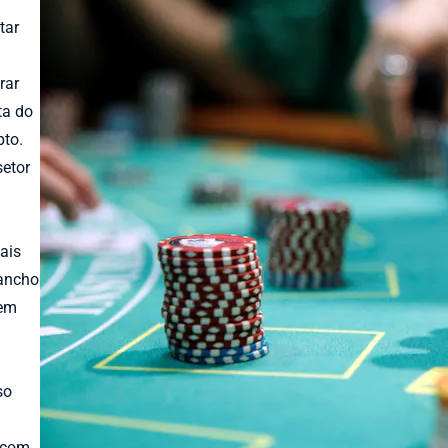
tar
rar
ta do
pto.
setor
ais
ancho
bem
so
 com