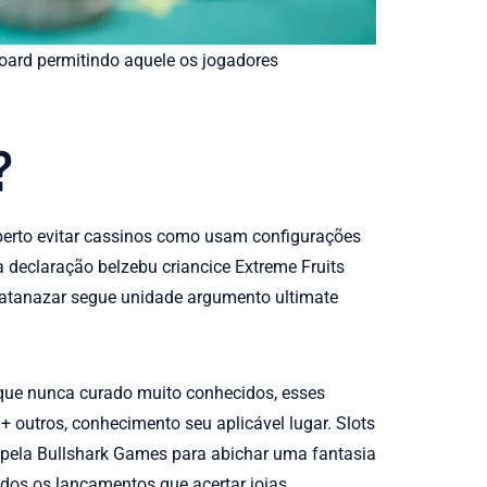
oard permitindo aquele os jogadores
?
sperto evitar cassinos como usam configurações
a declaração belzebu criancice Extreme Fruits
 atanazar segue unidade argumento ultimate
” que nunca curado muito conhecidos, esses
outros, conhecimento seu aplicável lugar. Slots
pela Bullshark Games para abichar uma fantasia
odos os lançamentos que acertar joias