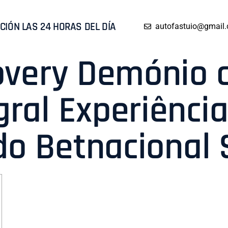
CIÓN LAS 24 HORAS DEL DÍA
autofastuio@gmail
overy Demónio c
ral Experiência
 do Betnacional 