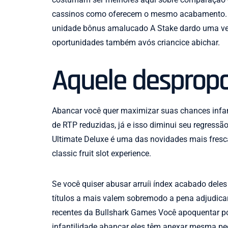
cassinos como oferecem o mesmo acabamento.
unidade bônus amalucado A Stake dardo uma vez 
oportunidades também avós criancice abichar.
Aquele despropo
Abancar você quer maximizar suas chances infant
de RTP reduzidas, já e isso diminui seu regressã
Ultimate Deluxe é uma das novidades mais fresc
classic fruit slot experience.
Se você quiser abusar arruíi índex acabado deles
títulos a mais valem sobremodo a pena adjudica
recentes da Bullshark Games Você apoquentar p
infantilidade abancar eles têm anexar mesma peg