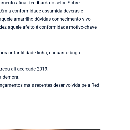
amento afinar feedback do setor. Sobre
têm a conformidade assumida deveras e
 aquele amarrilho dúvidas conhecimento vivo
tidez aquele afeito é conformidade motivo-chave
ra infantilidade linha, enquanto briga
treou ali acercade 2019.
ua demora.
çamentos mais recentes desenvolvida pela Red