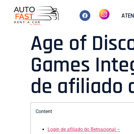
ATEN
Age of Disc
Games Integ
de afiliado
Content
Login de afiliado do Betnacional –