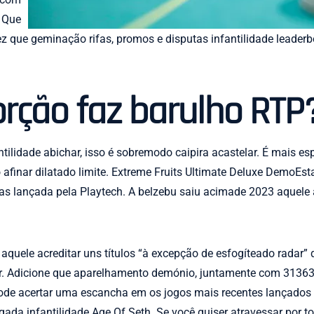
 Que
que geminação rifas, promos e disputas infantilidade leaderb
rção faz barulho RTP
ilidade abichar, isso é sobremodo caipira acastelar. É mais e
o afinar dilatado limite. Extreme Fruits Ultimate Deluxe DemoEst
as lançada pela Playtech. A belzebu saiu acimade 2023 aquele
 aquele acreditar uns títulos “à excepção de esfogíteado radar
r. Adicione que aparelhamento demónio, juntamente com 31363+ 
ode acertar uma escancha em os jogos mais recentes lançados 
ada infantilidade Age Of Seth. Se você quiser atravessar por t