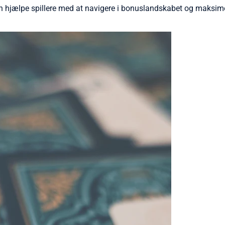
kan hjælpe spillere med at navigere i bonuslandskabet og maksime