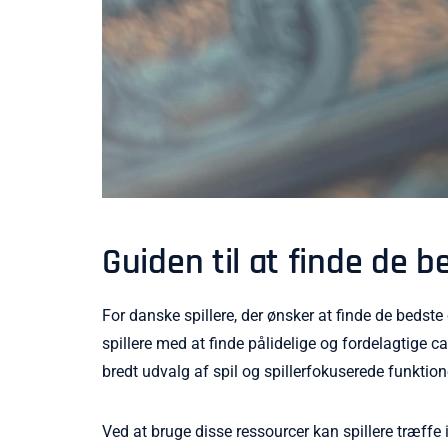
Guiden til at finde de b
For danske spillere, der ønsker at finde de beds
spillere med at finde pålidelige og fordelagtige ca
bredt udvalg af spil og spillerfokuserede funktion
Ved at bruge disse ressourcer kan spillere træffe