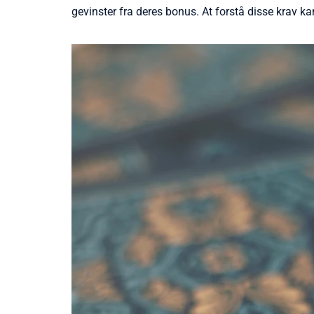
gevinster fra deres bonus. At forstå disse krav 