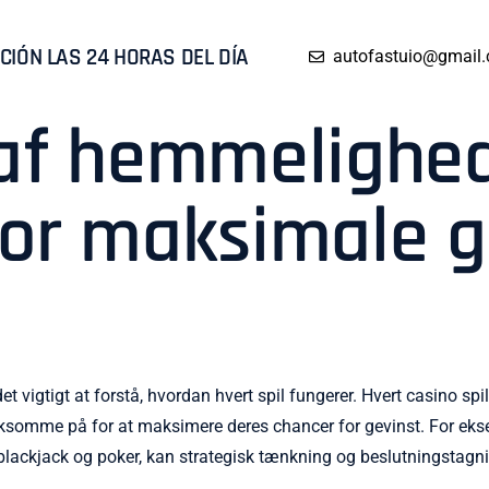
CIÓN LAS 24 HORAS DEL DÍA
autofastuio@gmail
af hemmelighe
 for maksimale g
l
t vigtigt at forstå, hvordan hvert spil fungerer. Hvert casino spil
omme på for at maksimere deres chancer for gevinst. For eksempe
lackjack og poker, kan strategisk tænkning og beslutningstagnin