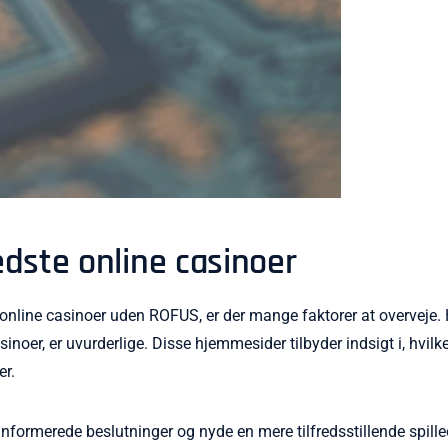
edste online casinoer
te online casinoer uden ROFUS, er der mange faktorer at overvej
sinoer, er uvurderlige. Disse hjemmesider tilbyder indsigt i, hvilk
er.
 informerede beslutninger og nyde en mere tilfredsstillende spil