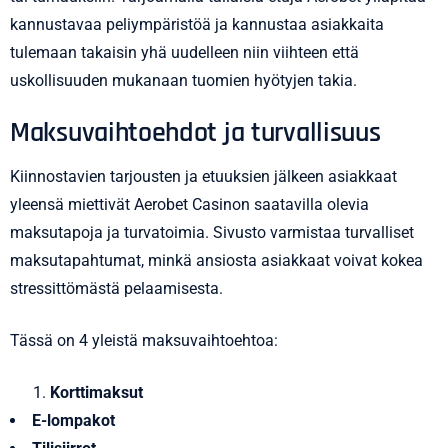
kannustavaa peliympäristöä ja kannustaa asiakkaita
tulemaan takaisin yhä uudelleen niin viihteen että
uskollisuuden mukanaan tuomien hyötyjen takia.
Maksuvaihtoehdot ja turvallisuus
Kiinnostavien tarjousten ja etuuksien jälkeen asiakkaat
yleensä miettivät Aerobet Casinon saatavilla olevia
maksutapoja ja turvatoimia. Sivusto varmistaa turvalliset
maksutapahtumat, minkä ansiosta asiakkaat voivat kokea
stressittömästä pelaamisesta.
Tässä on 4 yleistä maksuvaihtoehtoa:
Korttimaksut
E-lompakot