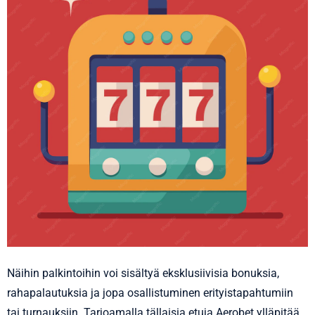
Näihin palkintoihin voi sisältyä eksklusiivisia bonuksia,
rahapalautuksia ja jopa osallistuminen erityistapahtumiin
tai turnauksiin. Tarjoamalla tällaisia etuja Aerobet ylläpitää