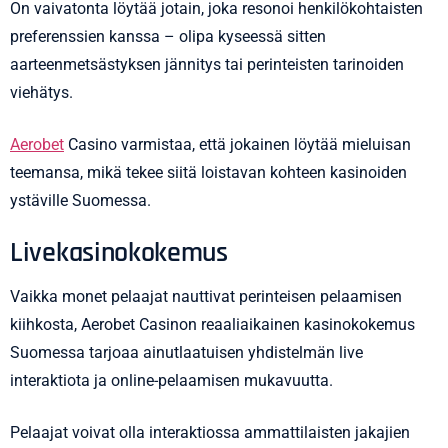
On vaivatonta löytää jotain, joka resonoi henkilökohtaisten
preferenssien kanssa – olipa kyseessä sitten
aarteenmetsästyksen jännitys tai perinteisten tarinoiden
viehätys.
Aerobet
Casino varmistaa, että jokainen löytää mieluisan
teemansa, mikä tekee siitä loistavan kohteen kasinoiden
ystäville Suomessa.
Livekasinokokemus
Vaikka monet pelaajat nauttivat perinteisen pelaamisen
kiihkosta, Aerobet Casinon reaaliaikainen kasinokokemus
Suomessa tarjoaa ainutlaatuisen yhdistelmän live
interaktiota ja online-pelaamisen mukavuutta.
Pelaajat voivat olla interaktiossa ammattilaisten jakajien