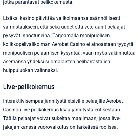
jotka parantavat pelikokemusta.
Lisäksi kasino päivittää valikoimaansa säännöllisesti
varmistaakseen, että sekä uudet että veteraanit pelaajat
pysyvät innostuneina. Tarjoamalla monipuolisen
kolikkopelivalikoiman Aerobet Casino ei ainoastaan tyydytä
monipuolisen pelaamisen kysyntää, vaan myös vakiinnuttaa
asemansa yhdeksi suomalaisten peliharrastajien
huippuluokan valinnaksi.
Live-pelikokemus
Interaktiivisempaa jännitystä etsiville pelaajille Aerobet
Casinon live-pelikokemus lisää jännitystä entisestään.
Täällä pelaajat voivat sukeltaa maailmaan, jossa live-
jakajan kanssa vuorovaikutus on tärkeässä roolissa.