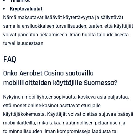
Tilisiirrot
Kryptovaluutat
Nämä maksutavat lisäävät käytettävyyttä ja säilyttävät
samalla ensiluokkaisen turvallisuuden, taaten, että käyttäjät
voivat paneutua pelaamiseen ilman huolta taloudellisesta
turvallisuudestaan.
FAQ
Onko Aerobet Casino saatavilla
mobiililaitteiden käyttäjille Suomessa?
Nykyinen mobiiliyhteensopivuutta koskeva asia paljastaa,
että monet online-kasinot asettavat etusijalle
käyttäjäkokemusta. Käyttäjät voivat olettaa sujuvaa pääsyä
mobiililaitteilla, mikä takaa nautinnollisen pelaamisen ja
toiminnallisuuden ilman kompromisseja laadusta tai