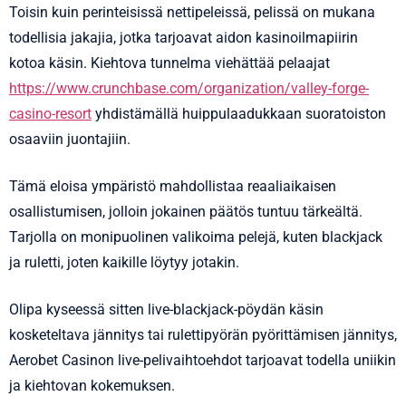
Toisin kuin perinteisissä nettipeleissä, pelissä on mukana
todellisia jakajia, jotka tarjoavat aidon kasinoilmapiirin
kotoa käsin. Kiehtova tunnelma viehättää pelaajat
https://www.crunchbase.com/organization/valley-forge-
casino-resort
yhdistämällä huippulaadukkaan suoratoiston
osaaviin juontajiin.
Tämä eloisa ympäristö mahdollistaa reaaliaikaisen
osallistumisen, jolloin jokainen päätös tuntuu tärkeältä.
Tarjolla on monipuolinen valikoima pelejä, kuten blackjack
ja ruletti, joten kaikille löytyy jotakin.
Olipa kyseessä sitten live-blackjack-pöydän käsin
kosketeltava jännitys tai rulettipyörän pyörittämisen jännitys,
Aerobet Casinon live-pelivaihtoehdot tarjoavat todella uniikin
ja kiehtovan kokemuksen.