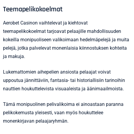
Teemapelikokoelmat
Aerobet Casinon vaihtelevat ja kiehtovat
teemapelikokoelmat tarjoavat pelaajille mahdollisuuden
kokeilla monipuoliseen valikoimaan hedelmäpelejä ja muita
pelejä, jotka palvelevat monenlaisia kiinnostuksen kohteita
ja makuja.
Lukemattomien aihepelien ansiosta pelaajat voivat
uppoutua jännittäviin, fantasia- tai historiallisiin tarinoihin
nauttien houkuttelevista visuaaleista ja äänimaailmoista.
Tämä monipuolinen pelivalikoima ei ainoastaan paranna
pelikokemusta yleisesti, vaan myös houkuttelee
monenkirjavan pelaajaryhmän.