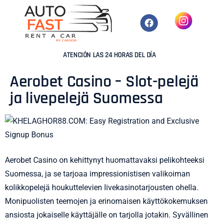
ATENCIÓN LAS 24 HORAS DEL DÍA
Aerobet Casino – Slot-pelejä
ja livepelejä Suomessa
Aerobet Casino on kehittynyt huomattavaksi pelikohteeksi
Suomessa, ja se tarjoaa impressionistisen valikoiman
kolikkopelejä houkuttelevien livekasinotarjousten ohella.
Monipuolisten teemojen ja erinomaisen käyttökokemuksen
ansiosta jokaiselle käyttäjälle on tarjolla jotakin. Syvällinen