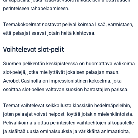
perinteiseen rahapelaamiseen.
Teemakokoelmat nostavat pelivalikoimaa lisää, varmistaen,
että pelaajat saavat jotain heitä kiehtovaa.
Vaihtelevat slot-pelit
Suomen pelikentän keskipisteessä on huomattava valikoima
slot-pelejä, jotka miellyttävät jokaisen pelaajan maun.
Aerobet Casinolla on impressionistinen kokoelma, joka
osoittaa slot-pelien valtavan suosion harrastajien parissa.
Teemat vaihtelevat seikkailusta klassisiin hedelmäpeleihin,
joten pelaajat voivat helposti löytää jotakin mielenkiintoista.
Pelivalikoima ulottuu perinteisten vaihtoehtojen ulkopuolelle
ja sisältää uusia ominaisuuksia ja värikkäitä animaatioita,