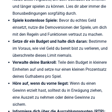
und länger spielen zu können. Lies dir aber immer die
Bonusbedingungen sorgfältig durch.
Spiele kostenlose Spiele:
Bevor du echtes Geld
einsetzt, nutze die Demoversionen der Spiele, um dich
mit den Regeln und Funktionen vertraut zu machen.
Setze dir ein Budget und halte dich daran:
Bestimme
im Voraus, wie viel Geld du bereit bist zu verlieren, und
überschreite dieses Limit niemals.
Verwalte deine Bankroll:
Teile dein Budget in kleinere
Einheiten auf und setze nur einen kleinen Prozentsatz
deines Guthabens pro Spiel.
Höre auf, wenn du vorne liegst:
Wenn du einen
Gewinn erzielt hast, solltest du in Erwägung ziehen,
eine Auszeit zu nehmen oder deine Gewinne zu
sichern.
Informiere dich über die Auszahlungsquoten (RTP):