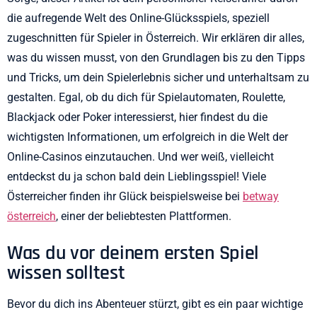
die aufregende Welt des Online-Glücksspiels, speziell
zugeschnitten für Spieler in Österreich. Wir erklären dir alles,
was du wissen musst, von den Grundlagen bis zu den Tipps
und Tricks, um dein Spielerlebnis sicher und unterhaltsam zu
gestalten. Egal, ob du dich für Spielautomaten, Roulette,
Blackjack oder Poker interessierst, hier findest du die
wichtigsten Informationen, um erfolgreich in die Welt der
Online-Casinos einzutauchen. Und wer weiß, vielleicht
entdeckst du ja schon bald dein Lieblingsspiel! Viele
Österreicher finden ihr Glück beispielsweise bei
betway
österreich
, einer der beliebtesten Plattformen.
Was du vor deinem ersten Spiel
wissen solltest
Bevor du dich ins Abenteuer stürzt, gibt es ein paar wichtige