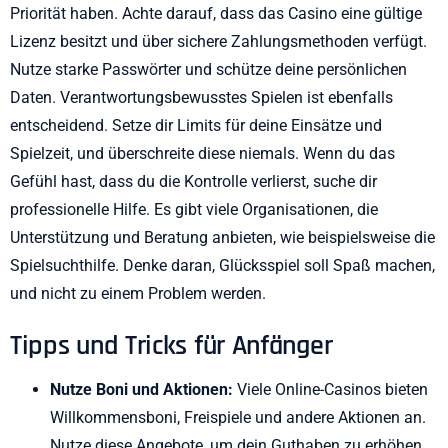
Priorität haben. Achte darauf, dass das Casino eine gültige
Lizenz besitzt und über sichere Zahlungsmethoden verfügt.
Nutze starke Passwörter und schütze deine persönlichen
Daten. Verantwortungsbewusstes Spielen ist ebenfalls
entscheidend. Setze dir Limits für deine Einsätze und
Spielzeit, und überschreite diese niemals. Wenn du das
Gefühl hast, dass du die Kontrolle verlierst, suche dir
professionelle Hilfe. Es gibt viele Organisationen, die
Unterstützung und Beratung anbieten, wie beispielsweise die
Spielsuchthilfe. Denke daran, Glücksspiel soll Spaß machen,
und nicht zu einem Problem werden.
Tipps und Tricks für Anfänger
Nutze Boni und Aktionen:
Viele Online-Casinos bieten
Willkommensboni, Freispiele und andere Aktionen an.
Nutze diese Angebote, um dein Guthaben zu erhöhen