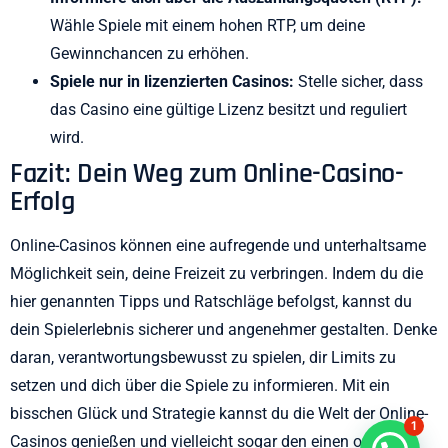
Wähle Spiele mit einem hohen RTP, um deine
Gewinnchancen zu erhöhen.
Spiele nur in lizenzierten Casinos:
Stelle sicher, dass
das Casino eine gültige Lizenz besitzt und reguliert
wird.
Fazit: Dein Weg zum Online-Casino-
Erfolg
Online-Casinos können eine aufregende und unterhaltsame
Möglichkeit sein, deine Freizeit zu verbringen. Indem du die
hier genannten Tipps und Ratschläge befolgst, kannst du
dein Spielerlebnis sicherer und angenehmer gestalten. Denke
daran, verantwortungsbewusst zu spielen, dir Limits zu
setzen und dich über die Spiele zu informieren. Mit ein
bisschen Glück und Strategie kannst du die Welt der Online-
1
Casinos genießen und vielleicht sogar den einen oder