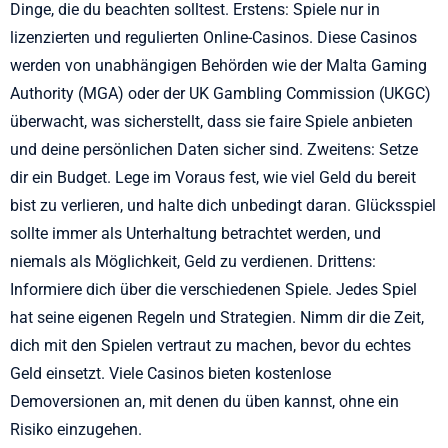
Dinge, die du beachten solltest. Erstens: Spiele nur in
lizenzierten und regulierten Online-Casinos. Diese Casinos
werden von unabhängigen Behörden wie der Malta Gaming
Authority (MGA) oder der UK Gambling Commission (UKGC)
überwacht, was sicherstellt, dass sie faire Spiele anbieten
und deine persönlichen Daten sicher sind. Zweitens: Setze
dir ein Budget. Lege im Voraus fest, wie viel Geld du bereit
bist zu verlieren, und halte dich unbedingt daran. Glücksspiel
sollte immer als Unterhaltung betrachtet werden, und
niemals als Möglichkeit, Geld zu verdienen. Drittens:
Informiere dich über die verschiedenen Spiele. Jedes Spiel
hat seine eigenen Regeln und Strategien. Nimm dir die Zeit,
dich mit den Spielen vertraut zu machen, bevor du echtes
Geld einsetzt. Viele Casinos bieten kostenlose
Demoversionen an, mit denen du üben kannst, ohne ein
Risiko einzugehen.