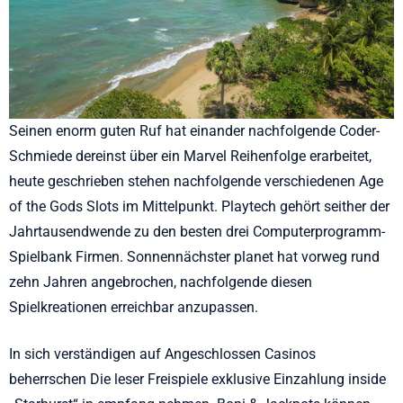
Seinen enorm guten Ruf hat einander nachfolgende Coder-
Schmiede dereinst über ein Marvel Reihenfolge erarbeitet,
heute geschrieben stehen nachfolgende verschiedenen Age
of the Gods Slots im Mittelpunkt. Playtech gehört seither der
Jahrtausendwende zu den besten drei Computerprogramm-
Spielbank Firmen. Sonnennächster planet hat vorweg rund
zehn Jahren angebrochen, nachfolgende diesen
Spielkreationen erreichbar anzupassen.
In sich verständigen auf Angeschlossen Casinos
beherrschen Die leser Freispiele exklusive Einzahlung inside