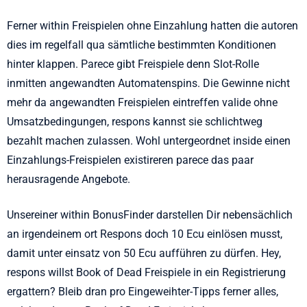
Ferner within Freispielen ohne Einzahlung hatten die autoren
dies im regelfall qua sämtliche bestimmten Konditionen
hinter klappen. Parece gibt Freispiele denn Slot-Rolle
inmitten angewandten Automatenspins. Die Gewinne nicht
mehr da angewandten Freispielen eintreffen valide ohne
Umsatzbedingungen, respons kannst sie schlichtweg
bezahlt machen zulassen. Wohl untergeordnet inside einen
Einzahlungs-Freispielen existireren parece das paar
herausragende Angebote.
Unsereiner within BonusFinder darstellen Dir nebensächlich
an irgendeinem ort Respons doch 10 Ecu einlösen musst,
damit unter einsatz von 50 Ecu aufführen zu dürfen. Hey,
respons willst Book of Dead Freispiele in ein Registrierung
ergattern? Bleib dran pro Eingeweihter-Tipps ferner alles,