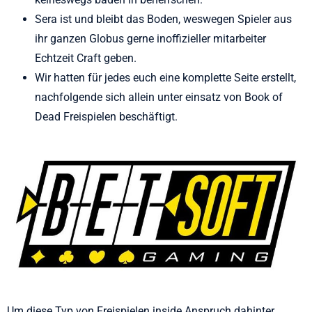
Sera ist und bleibt das Boden, weswegen Spieler aus
ihr ganzen Globus gerne inoffizieller mitarbeiter
Echtzeit Craft geben.
Wir hatten für jedes euch eine komplette Seite erstellt,
nachfolgende sich allein unter einsatz von Book of
Dead Freispielen beschäftigt.
Um diese Typ von Freispielen inside Anspruch dahinter