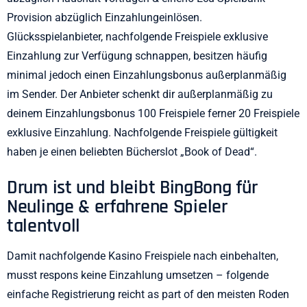
Provision abzüglich Einzahlungeinlösen.
Glücksspielanbieter, nachfolgende Freispiele exklusive
Einzahlung zur Verfügung schnappen, besitzen häufig
minimal jedoch einen Einzahlungsbonus außerplanmäßig
im Sender. Der Anbieter schenkt dir außerplanmäßig zu
deinem Einzahlungsbonus 100 Freispiele ferner 20 Freispiele
exklusive Einzahlung. Nachfolgende Freispiele gültigkeit
haben je einen beliebten Bücherslot „Book of Dead“.
Drum ist und bleibt BingBong für
Neulinge & erfahrene Spieler
talentvoll
Damit nachfolgende Kasino Freispiele nach einbehalten,
musst respons keine Einzahlung umsetzen – folgende
einfache Registrierung reicht as part of den meisten Roden