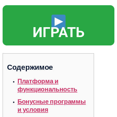
ИГРАТЬ
Содержимое
Платформа и
функциональность
Бонусные программы
и условия