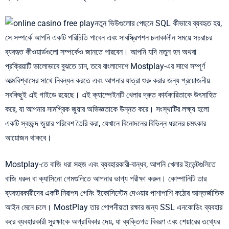
নতুন ভিউগুলোর পেছনে SQL কীভাবে ব্যবহৃত হয়,
সে সম্পর্কে আপনি একটি পরিচিতি পাবেন এবং সাবস্ক্রিপশন চলাকালীন সময়ে সচরাচর
ব্যবহৃত কীওয়ার্ডগুলো সম্পর্কেও জানতে পারবেন। আপনি যদি নতুন হন অথবা
প্রক্রিয়াটি ভালোভাবে বুঝতে চান, তবে বাংলাদেশে Mostplay-এর সাথে সম্পূর্ণ
আত্মবিশ্বাসের সাথে নিবন্ধন করতে এবং আপনার যাত্রা শুরু করার জন্য প্রয়োজনীয়
সবকিছুই এই গাইডে রয়েছে। এই ক্যাম্পেইনটি খেলার দ্রুত কার্যকারিতাকে উৎসাহিত
করে, যা আপনার সামগ্রিক জুয়ার অভিজ্ঞতাকে উন্নত করে। সংস্থাটির লক্ষ্য হলো
একটি স্বচ্ছন্দ জুয়ার পরিবেশ তৈরি করা, যেখানে বিনোদনের বিভিন্ন ধরনের চমৎকার
আয়োজন থাকবে।
Mostplay-তে বাজি ধরা সহজ এবং ব্যবহারকারী-বান্ধব, আপনি খেলার ইভেন্টগুলিতে
বাজি ধরুন বা ক্যাসিনো গেমগুলিতে আপনার ভাগ্য পরীক্ষা করুন। কোম্পানিটি তার
ব্যবহারকারীদের একটি নিরাপদ গেমিং ইকোসিস্টেম দেওয়ার পাশাপাশি কঠোর আন্তর্জাতিক
আইন মেনে চলে। MostPlay তার গোপনীয়তা রক্ষার জন্য SSL এনকোডিং ব্যবহার
করে ব্যবহারকারী সুরক্ষাকে অগ্রাধিকার দেয়, যা ব্যক্তিগত বিবরণ এবং শেয়ারের তথ্যের