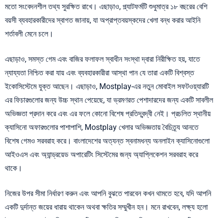
মতো সংবেদনশীল তথ্য সুরক্ষিত রাখে। এছাড়াও, প্ল্যাটফর্মটি শুধুমাত্র ১৮ বছরের বেশি
বয়সী ব্যবহারকারীদের স্বাগত জানায়, যা অপ্রাপ্তবয়স্কদের খেলা বন্ধ করার আইনি
শর্তাবলী মেনে চলে।
এছাড়াও, সমস্ত গেম এবং বাজির ফলাফল স্বাধীন সংস্থা দ্বারা নিরীক্ষিত হয়, যাতে
ন্যায্যতা নিশ্চিত করা যায় এবং ব্যবহারকারীরা আস্থা পান যে তারা একটি বিশ্বস্ত
ইকোসিস্টেমে যুক্ত আছেন। এছাড়াও, Mostplay-এর নতুন মোবাইল সফটওয়্যারটি
এর ফিচারগুলোর জন্য উচ্চ স্থান পেয়েছে, যা ভ্রমণরত পেশাদারদের জন্য একটি সাবলীল
অভিজ্ঞতা প্রদান করে এবং এর ফলে কোনো বিশেষ প্রতিদ্বন্দ্বী নেই। প্রচলিত স্থানীয়
ক্যাসিনো অফারগুলোর পাশাপাশি, Mostplay খেলার অভিজ্ঞতায় বৈচিত্র্য আনতে
বিশেষ গেমও সরবরাহ করে। বাংলাদেশের অত্যন্ত স্বনামধন্য অনলাইন ক্যাসিনোগুলো
আইওএস এবং অ্যান্ড্রয়েড অপারেটিং সিস্টেমের জন্য অ্যাপ্লিকেশন সরবরাহ করে
থাকে।
নিজের উপর সীমা নির্ধারণ করুন এবং আপনি বুঝতে পারবেন কখন থামতে হবে, যদি আপনি
একটি দুর্দান্ত জয়ের ধারায় থাকেন অথবা ক্ষতির সম্মুখীন হন। মনে রাখবেন, লক্ষ্য হলো