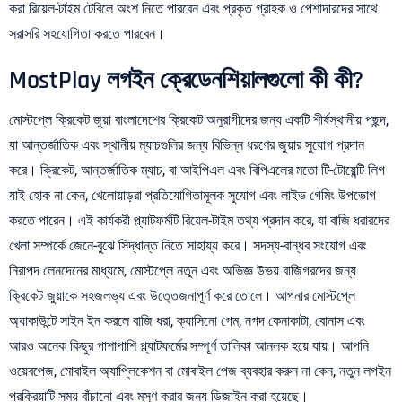
করা রিয়েল-টাইম টেবিলে অংশ নিতে পারবেন এবং প্রকৃত গ্রাহক ও পেশাদারদের সাথে
সরাসরি সহযোগিতা করতে পারবেন।
MostPlay লগইন ক্রেডেনশিয়ালগুলো কী কী?
মোস্টপ্লে ক্রিকেট জুয়া বাংলাদেশের ক্রিকেট অনুরাগীদের জন্য একটি শীর্ষস্থানীয় পছন্দ,
যা আন্তর্জাতিক এবং স্থানীয় ম্যাচগুলির জন্য বিভিন্ন ধরণের জুয়ার সুযোগ প্রদান
করে। ক্রিকেট, আন্তর্জাতিক ম্যাচ, বা আইপিএল এবং বিপিএলের মতো টি-টোয়েন্টি লিগ
যাই হোক না কেন, খেলোয়াড়রা প্রতিযোগিতামূলক সুযোগ এবং লাইভ গেমিং উপভোগ
করতে পারেন। এই কার্যকরী প্ল্যাটফর্মটি রিয়েল-টাইম তথ্য প্রদান করে, যা বাজি ধরারদের
খেলা সম্পর্কে জেনে-বুঝে সিদ্ধান্ত নিতে সাহায্য করে। সদস্য-বান্ধব সংযোগ এবং
নিরাপদ লেনদেনের মাধ্যমে, মোস্টপ্লে নতুন এবং অভিজ্ঞ উভয় বাজিগরদের জন্য
ক্রিকেট জুয়াকে সহজলভ্য এবং উত্তেজনাপূর্ণ করে তোলে। আপনার মোস্টপ্লে
অ্যাকাউন্টে সাইন ইন করলে বাজি ধরা, ক্যাসিনো গেম, নগদ কেনাকাটা, বোনাস এবং
আরও অনেক কিছুর পাশাপাশি প্ল্যাটফর্মের সম্পূর্ণ তালিকা আনলক হয়ে যায়। আপনি
ওয়েবপেজ, মোবাইল অ্যাপ্লিকেশন বা মোবাইল পেজ ব্যবহার করুন না কেন, নতুন লগইন
প্রক্রিয়াটি সময় বাঁচানো এবং মসৃণ করার জন্য ডিজাইন করা হয়েছে।