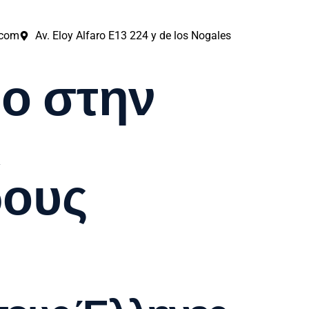
.com
Av. Eloy Alfaro E13 224 y de los Nogales
νο στην
ι
ρους