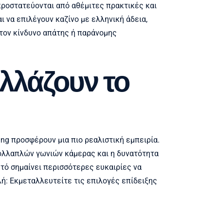
προστατεύονται από αθέμιτες πρακτικές και
 να επιλέγουν καζίνο με ελληνική άδεια,
 τον κίνδυνο απάτης ή παράνομης
Αλλάζουν το
ng προσφέρουν μια πιο ρεαλιστική εμπειρία.
 πολλαπλών γωνιών κάμερας και η δυνατότητα
υτό σημαίνει περισσότερες ευκαιρίες να
: Εκμεταλλευτείτε τις επιλογές επίδειξης