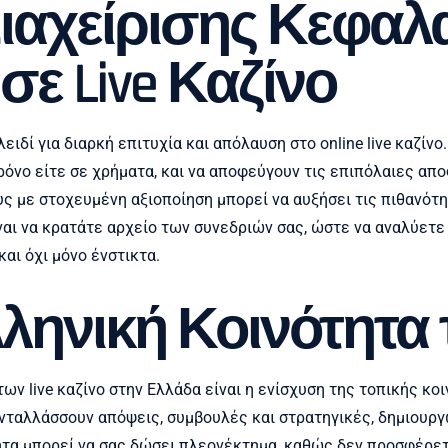
ιαχείρισης Κεφαλα
ε Live Καζίνο
ιδί για διαρκή επιτυχία και απόλαυση στο online live καζίνο
χρόνο είτε σε χρήματα, και να αποφεύγουν τις επιπόλαιες απ
υς με στοχευμένη αξιοποίηση μπορεί να αυξήσει τις πιθανότ
αι να κρατάτε αρχείο των συνεδριών σας, ώστε να αναλύετε 
αι όχι μόνο ένστικτα.
ληνική Κοινότητα
 των live καζίνο στην Ελλάδα είναι η ενίσχυση της τοπικής 
ες ανταλλάσσουν απόψεις, συμβουλές και στρατηγικές, δημιου
ητα μπορεί να σας δώσει πλεονέκτημα, καθώς δεν προσφέρετ