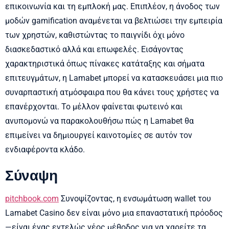
επικοινωνία και τη εμπλοκή μας. Επιπλέον, η άνοδος των
μοδών gamification αναμένεται να βελτιώσει την εμπειρία
των χρηστών, καθιστώντας το παιγνίδι όχι μόνο
διασκεδαστικό αλλά και επωφελές. Εισάγοντας
χαρακτηριστικά όπως πίνακες κατάταξης και σήματα
επιτευγμάτων, η Lamabet μπορεί να κατασκευάσει μια πιο
συναρπαστική ατμόσφαιρα που θα κάνει τους χρήστες να
επανέρχονται. Το μέλλον φαίνεται φωτεινό και
ανυπομονώ να παρακολουθήσω πώς η Lamabet θα
επιμείνει να δημιουργεί καινοτομίες σε αυτόν τον
ενδιαφέροντα κλάδο.
Σύναψη
pitchbook.com
Συνοψίζοντας, η ενσωμάτωση wallet του
Lamabet Casino δεν είναι μόνο μια επαναστατική πρόοδος
—είναι ένας εντελώς νέος μέθοδος για να χαρείτε τα