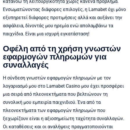
κατανοώ τη λειτουργικότητα χωρίς κανένα πρόβλημα.
Ενσωματώνοντας διάφορες επιλογές, η Lamabet όχι μόνο
εξυπηρετεί διάφορες προτιμήσεις αλλά και αυξάνει την
ασφάλεια, δίνοντάς μου ηρεμία ενώ απολαμβάνω τα
παιχνίδια. Είναι μια ισχυρή εγκατάσταση!
Οφέλη από τη χρήση γνωστών
εφαρμογών πληρωμών για
συναλλαγές
Η σύνδεση γνωστών εφαρμογών πληρωμών με τον
λογαριασμό μου στο Lamabet Casino μου έχει προσφέρει
μια σειρά από πλεονεκτήματα που βελτιώνουν τη
συνολική μου εμπειρία παιχνιδιού. Ένα από τα
πλεονεκτήματα των εφαρμογών πληρωμών που
ξεχωρίζουν είναι η αξιοσημείωτη ταχύτητα συναλλαγών.
Οι καταθέσεις και οι αναλήψεις πραγματοποιούνται