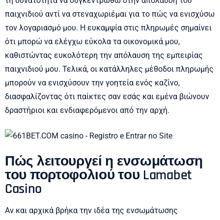
τη δυνατότητα να συγκεντρωθώ στην απόλαυση του
παιχνιδιού αντί να στεναχωριέμαι για το πώς να ενισχύσω
τον λογαριασμό μου. Η ευκαμψία στις πληρωμές σημαίνει
ότι μπορώ να ελέγχω εύκολα τα οικονομικά μου,
καθιστώντας ευκολότερη την απόλαυση της εμπειρίας
παιχνιδιού μου. Τελικά, οι κατάλληλες μέθοδοι πληρωμής
μπορούν να ενισχύσουν την γοητεία ενός καζίνο,
διασφαλίζοντας ότι παίκτες σαν εσάς και εμένα βιώνουν
δραστήριοι και ενδιαφερόμενοι από την αρχή.
Πώς λειτουργεί η ενσωμάτωση
του πορτοφολιού του Lamabet
Casino
Αν και αρχικά βρήκα την ιδέα της ενσωμάτωσης