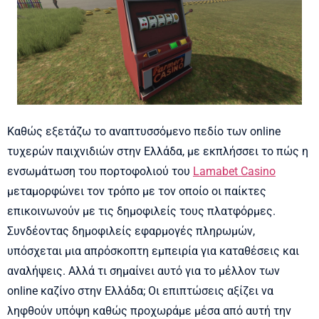
Καθώς εξετάζω το αναπτυσσόμενο πεδίο των online
τυχερών παιχνιδιών στην Ελλάδα, με εκπλήσσει το πώς η
ενσωμάτωση του πορτοφολιού του
Lamabet Casino
μεταμορφώνει τον τρόπο με τον οποίο οι παίκτες
επικοινωνούν με τις δημοφιλείς τους πλατφόρμες.
Συνδέοντας δημοφιλείς εφαρμογές πληρωμών,
υπόσχεται μια απρόσκοπτη εμπειρία για καταθέσεις και
αναλήψεις. Αλλά τι σημαίνει αυτό για το μέλλον των
online καζίνο στην Ελλάδα; Οι επιπτώσεις αξίζει να
ληφθούν υπόψη καθώς προχωράμε μέσα από αυτή την