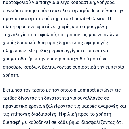
πορτοφολιού για παιχνίδια λίγο κουραστική, γρήγορα
συνειδητοποίησα πόσο εύκολο στην πρόσβαση είναι στην
πραγματικότητα το σύστημα του Lamabet Casino. Η
πλατφόρμα ενσωματώνει χωρίς κόπο προηγμένη
τεχνολογία πορτοφολιού, επιτρέποντάς μου να ενώνω
χωρίς δυσκολία διάφορες δημοφιλείς εφαρμογές
πληρωμών. Με μόλις μερικά αγγίγματα, μπορώ να
χρηματοδοτήσω την εμπειρία παιχνιδιού μου ή να
αποσύρω κερδών, βελτιώνοντας ουσιαστικά την εμπειρία
χρήστη.
Εκτίμησα τον τρόπο με τον οποίο η Lamabet μειώνει τις
τριβές δίνοντας τη δυνατότητα για συναλλαγές σε
πραγματικό χρόνο, εξαλείφοντας τις μακρές αναμονές και
τις επίπονες διαδικασίες. Η φιλική προς το χρήστη
διεπαφή με καθοδηγεί σε κάθε βήμα, διασφαλίζοντας ότι