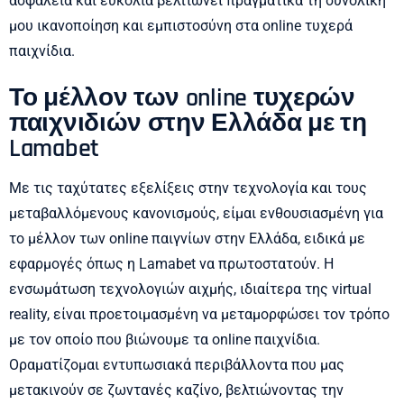
ασφάλεια και ευκολία βελτιώνει πραγματικά τη συνολική
μου ικανοποίηση και εμπιστοσύνη στα online τυχερά
παιχνίδια.
Το μέλλον των online τυχερών
παιχνιδιών στην Ελλάδα με τη
Lamabet
Με τις ταχύτατες εξελίξεις στην τεχνολογία και τους
μεταβαλλόμενους κανονισμούς, είμαι ενθουσιασμένη για
το μέλλον των online παιγνίων στην Ελλάδα, ειδικά με
εφαρμογές όπως η Lamabet να πρωτοστατούν. Η
ενσωμάτωση τεχνολογιών αιχμής, ιδιαίτερα της virtual
reality, είναι προετοιμασμένη να μεταμορφώσει τον τρόπο
με τον οποίο που βιώνουμε τα online παιχνίδια.
Οραματίζομαι εντυπωσιακά περιβάλλοντα που μας
μετακινούν σε ζωντανές καζίνο, βελτιώνοντας την